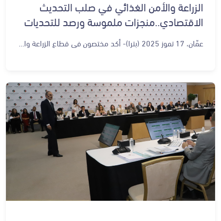
الزراعة والأمن الغذائي في صلب التحديث
الاقتصادي..منجزات ملموسة ورصد للتحديات
عمّان، 17 تموز 2025 (بترا)- أكد مختصون في قطاع الزراعة والأمن الغذائي، أن ورشات المرحلة الثانية من رؤية التحديث الاقتصادي، المنعقدة في الديوان الملكي الهاشمي، تمثّل منبراً مهماً لتقييم ما تحقق من منجزات في القطاع، ورصداً دقيقاً للتحديات الراهنة، وعلى رأسها الأمن الغذائي. وأكد خبراء في أحاديث صحفية لوكالة الأنباء الأردنية، (بترا)، أن القطاع الزراعي أحد الركائز الاستراتيجية للنمو الاقتصادي، لما له من دور محوري في دعم الصناعات ذات القيمة المضافة، وتعزيز الصادرات، وتحقيق التنمية المستدامة في المناطق الريفية. وأكد الخبير في الشأن الزراعي والأمن الغذائي الدكتور فاضل الزعبي، أن المرحلة الأولى من تنفيذ رؤية التحديث الاقتصادي أظهرت بشكل جلي وواضح حجم التقدم المحرز في القطاعين الزراعي والغذائي، مشيرًا إلى أن "الأرقام تشهد"، على ارتفاع إسهام هذا القطاع في الصادرات الغذائية بنسبة تفوق ما كان متحققًا سابقًا، كما تسهم اليوم بنسبة أعلى في الناتج المحلي الإجمالي مقارنة بالسنوات التي سبقت إطلاق الرؤية. ولفت الزعبي إلى أن قطاع الأمن الغذائي شهد تطورًا مؤسسيًا ملموسًا، موضحًا أن "البداية كانت فكرة، واليوم لدينا المجلس الأعلى للأمن الغذائي والذي يرأسه دولة رئيس الوزراء، وإدارة قانونية، ومركز معلومات خاص بالأمن الغذائي، ونظام وطني متكامل، إلى جانب لجان متخصصة تُعنى بالهدر والفقد الغذائي". وأشار إلى أن هذه البنى التحتية تمثل تحولًا نوعيًا نحو تحقيق أمن غذائي وطني مستدام. وشدد الزعبي على أن بعض التحديات لا تزال قائمة، ومنها تغير المناخ ، الذي وصفه بأنه "أصبح أكثر قسوة مما كان عليه في السابق، وتأثيره بات مضاعفًا"، ما يستلزم – بحسب الزعبي – "خطوات تسارعية لمواجهته، ولا سبيل لذلك إلا عبر التكنولوجيا الحديثة". وأضاف الزعبي، أن القطاع الخاص هو صاحب الأدوات الحقيقية للإنتاج الزراعي، مشيرًا إلى أنه يمتلك معظم حلقات سلسلة القيمة، من مدخلات الإنتاج إلى الزراعة والتسويق والتصنيع، وصولًا إلى التصدير. وأكد، أن على القطاع الخاص أن يرفع من سقف طموحاته ويزيد استثماراته حتى يكون على مستوى الطموح الذي حددته الرؤية، مشيدًا في الوقت ذاته بدور الحكومة التي قامت بـ"تمكين وتيسير البيئة عبر إجراءات تحفيزية وتشريعية وتنظيمية". بدوره، أكد المستثمر في القطاع الزراعي، محمد أبو سيدو، أن نتائج رؤية التحديث الاقتصادي بدأت تظهر بشكل فعلي وتنعكس على الواقع، قائلاً: "بدأنا نلمس ثمار هذه الرؤية، فهي تمنحنا الأمل، وتوفّر خططاً واضحة للمستثمرين، بل وتُحسّن من نفسية المستثمر حين يشعر أن هناك دولة ترعاه وتدعمه." ولفت إلى أن قرارات الدعم، مثل دعم تصدير المنتجات الزراعية إلى الأسواق غير الاعتيادية عبر الجو بنسبة 50%، وبحرياً بنسبة 25%، تمثل خطوة إيجابية تسهم في تعزيز الاستثمار المحلي وجذب استثمارات خارجية. وفيما يتعلق بالتحديات، شدد أبو سيدو على أن ندرة الموارد المائية تمثل أبرز التحديات التي تواجه القطاع، بالإضافة إلى الاضطرابات السياسية في بعض الدول المجاورة التي كانت عائقا أمام وصول المنتجات الأردنية إلى الأسواق الإقليمية أو عبورها نحو أوروبا الشرقية والغربية. وحول موضوع تسجيل العمالة الزراعية في الضمان الاجتماعي، قال أبو سيدو: "لطالما كانت العمالة الزراعية خارج مظلة الضمان، واليوم الحديث عن إدخالها أمر مهم. وأكد أبو سيدو، أن إسهام القطاع الخاص في تحقيق مستهدفات رؤية التحديث الاقتصادي تتطلب شراكة واضحة مع الحكومة، قائلاً: "نحتاج إلى فتح أسواق جديدة لمنتجاتنا، فذلك يعني زيادة في الصادرات، وخلق فرص عمل، وهو ما يؤدي إلى استقرار أكبر وتحسّن في الوضع الاقتصادي العام."