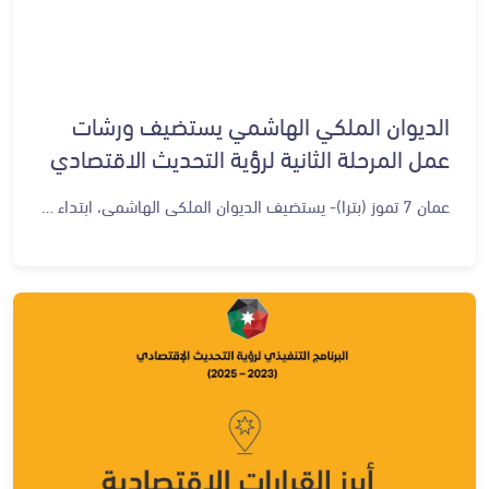
الديوان الملكي الهاشمي يستضيف ورشات
عمل المرحلة الثانية لرؤية التحديث الاقتصادي
عمان 7 تموز (بترا)- يستضيف الديوان الملكي الهاشمي، ابتداء من يوم الأحد المقبل، 13 تموز، سلسلة من ورشات العمل القطاعية التي تهدف إلى تقييم سير العمل في رؤية التحديث الاقتصادي، بعد مرور ثلاث سنوات على إطلاقها بتوجيهات ملكية. وتنعقد الورشات في إطار حرص جلالة الملك عبدالله الثاني على متابعة تنفيذ الرؤية، وضمان تسارع النمو الاقتصادي وتحقيق أثر ملموس في حياة المواطنين، وترسيخ التزام الحكومات المتعاقبة في تنفيذ الرؤية ضمن الإطار الزمني المقرر. وتشكل ورشات عمل المرحلة الثانية للرؤية، مراجعة مسؤولة ومستقلة لضمان التغذية الراجعة وتجويد مبادراتها وتوصياتها لمواكبة المستجدات التكنولوجية والتطورات الفنية بما يتناسب مع أفضل الممارسات الحديثة، وهي إجراء دوري لكل مرحلة. ويشارك في الورشات القطاعية، التي تستمر حتى 29 تموز الحالي، خبراء مختصون وممثلون عن القطاع الخاص ومؤسسات المجتمع المدني وأكاديميون وإعلاميون ممن صاغوا الرؤية، تعزيزا لاستمراريتها على منهجها.