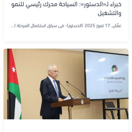
خبراء لـ«الدستور»: السياحة محرك رئيسي للنمو
والتشغيل
عمّان، 17 تموز 2025 (الدستور)- في سياق استكمال المرحلة الثانية من رؤية التحديث الاقتصادي، ناقش فاعلون في القطاع السياحي من القطاعين العام والخاص أبرز التحديات والفرص في قطاع السياحة، ضمن ورشة عمل متخصصة انعقدت في الديوان الملكي العامر، بمشاركة واسعة من ممثلي الجمعيات السياحية والخبراء والمستثمرين، بهدف مراجعة سير العمل وتجويد المبادرات المستقبلية، تعزيزًا لرؤية «الأردن كوجهة عالمية» خلال الفترة (2023 – 2033). وأكد المشاركون خلال الجلسة التي عقدت في اليوم الرابع من ورشات العمل، أن السياحة تمثل ركيزة اقتصادية أساسية، ومحركًا رئيسيًا للنمو وتوليد فرص العمل، وأن الرؤية الملكية الواضحة لتطوير القطاع تمثل خريطة طريق لتمكين الأردن من المنافسة إقليميًا وعالميًا، من خلال تطوير المنتج السياحي وتعزيز البيئة التشريعية والبنية التحتية. وفي تصريح خاص لـ«الدستور»، قال الدكتور عماد حجازين، مدير عام الشركة الأردنية للتعليم الفندقي والسياحي، إن ما يميز هذه الورشة هو أنها تمثل فرصة لتقييم منجزات السنوات الثلاث الماضية، مع مشاركة واسعة من الوجوه الشابة في القطاع، لا سيما أن استثمارات الجيل الجديد بدأت تدخل فعليًا إلى سوق السياحة. وأضاف حجازين: «القطاع السياحي يمتلك مرونة استثنائية، ولا يحتاج إلى مصانع أو أراضٍ زراعية لتوليد الفرص، بل يمكن إنتاج منتج سياحي في كل متر من أرض الأردن». وأشار إلى أن تطوير قدرات العاملين هو التحدي الأبرز، مؤكدًا أن السوق المحلي لا يمكنه استيعاب كامل مخرجات التعليم السياحي، في وقت تتنامى فيه الفرص في الأسواق الإقليمية، خصوصًا في السعودية والعراق ودول الاتحاد الأوروبي، حيث يزداد الطلب على العمالة المؤهلة في قطاع الضيافة. ونوّه حجازين إلى أن الشركة الأردنية تُعد نموذجًا ناجحًا للشراكة بين القطاعين العام والخاص، وتتمتع بدعم من جمعية الفنادق والمطاعم، مشددًا على أهمية تحسين البنية التحتية والمراجعة المستمرة للمعايير التعليمية لضمان جودة المخرجات، بالتعاون مع هيئة الاعتماد ووزارة التعليم العالي. من جهته، قال حسين الهلالات، نائب رئيس جمعية الفنادق الأردنية، في تصريح خاص لـ»الدستور»، إن المشاركة في المرحلة الثانية من رؤية التحديث الاقتصادي تأتي لمراجعة نقاط الضعف والتحديات التي تواجه القطاع، خاصة في ظل الظروف الإقليمية التي ألقت بظلالها على نسب الإشغال والطلب السياحي. وأوضح الهلالات أن الخطط المستقبلية يجب أن تتجه نحو استحداث مشاريع جديدة ومبادرات مبتكرة في المدن السياحية، وتنشيط الاستثمار في المواقع السياحية وتطوير الخدمات، مؤكدًا أن الجمعية تعمل بالتنسيق مع الجهات الرسمية لتقديم مقترحات تعزز منعة القطاع وتوسّع قاعدة الفرص. بدورها، أكدت يسار ملحس، نائبة رئيس الجمعية الأردنية للسياحة الوافدة لـ»الدستور»، أن أكبر التحديات التي يواجهها القطاع حاليًا تتعلق بالصورة الذهنية لدى السائح الأجنبي، إذ يعتقد كثيرون أن الأردن غير آمن بسبب ما يجري في الإقليم، رغم استقرار الأوضاع داخليًا. وأشارت ملحس إلى أن الجمعية تعمل على تصحيح هذه الصورة من خلال حملات تسويقية تستهدف مختلف الأسواق، بهدف إيصال الحقيقة كما هي: «الأردن بلد آمن ومضياف، يستحق أن يكون على خارطة السياحة العالمية». وتأتي ورشة العمل القطاعية حول السياحة ضمن سلسلة من الجلسات التي انطلقت منذ يوم الأحد الماضي وتستمر حتى التاسع والعشرين من تموز الجاري، في الديوان الملكي الهاشمي، تجسيدًا لحرص جلالة الملك عبدالله الثاني على متابعة تنفيذ رؤية التحديث الاقتصادي، بما يضمن ترسيخ نهج الدولة في تحقيق نمو مستدام، وتحقيق أثر مباشر وملموس في حياة المواطنين. وتُعد هذه الورشات أداة تقييم مستقلة لكل مرحلة من مراحل الرؤية، بما يسمح بتغذية راجعة دقيقة وتحديث المبادرات ومراجعتها وفقًا لأحدث المستجدات التكنولوجية والفنية. كما تعزز هذه الورشات من إشراك الفاعلين من مختلف القطاعات، بما في ذلك القطاع الخاص، ومؤسسات المجتمع المدني، والخبراء، والأكاديميون، ما يضمن استمرارية الرؤية ضمن نهج تشاركي مرن ومتطور. ويُعتبر قطاع السياحة في الأردن من أبرز القطاعات الحيوية التي تمتلك إمكانات كبيرة للنمو، بفضل تنوع المواقع السياحية التي تمتد من الشمال إلى الجنوب، وتشمل مواقع دينية وتاريخية وأثرية وتراثية وطبيعية، إلى جانب مناخ مناسب على مدار العام، وسمعة الأردن الطيبة كوجهة ذات ضيافة استثنائية وتجربة سياحية أصيلة. وتسعى رؤية التحديث الاقتصادي إلى تمكين الأردن ليكون وجهة سياحية عالمية متفردة، من خلال تطوير البنية التحتية للمواقع السياحية، وتحسين خدمات النقل والمرافق اللوجستية، وإطلاق برامج متخصصة لتأهيل وتدريب الكوادر البشرية في القطاع، إضافة إلى تسهيل إجراءات السفر والتنقل داخل المملكة، وتعزيز الهوية التجارية السياحية للأردن على مستوى عالمي. وأثمرت المرحلة الأولى من رؤية التحديث الاقتصادي في القطاع السياحي عن جملة من الإنجازات المهمة، من أبرزها اعتماد استراتيجية تطوير السياحة الاستشفائية، ما عزز مكانة الأردن كوجهة رائدة في هذا المجال. كما تم تفعيل نظام التذاكر الإلكترونية تجريبيًا، وإطلاق المجلس الوطني للسياحة ليقود التنسيق بين الجهات ذات العلاقة. وعلى صعيد البيانات، جرى تطوير قاعدة معلومات متكاملة تتيح تتبع أداء القطاع بشكل فعّال، بالتزامن مع العمل على تطوير بيئة العمل السياحي والتشريعات الناظمة له، بما في ذلك إقرار الأسباب الموجبة لمشروع نظام صندوق تنمية وتطوير قطاع السياحة، وهو ما يشكل قاعدة مؤسسية قوية للانطلاق نحو المرحلة المقبلة من الرؤية.