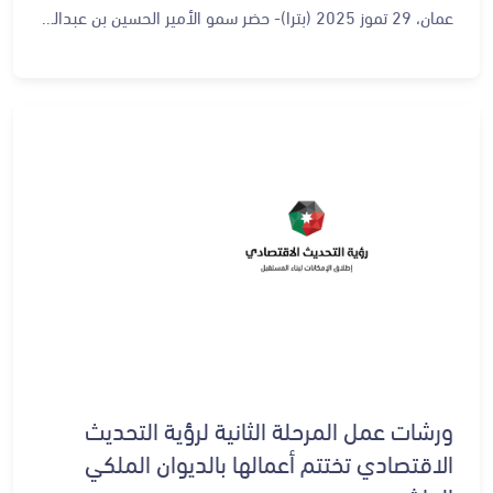
عمان، 29 تموز 2025 (بترا)- حضر سمو الأمير الحسين بن عبدالله الثاني ولي العهد، أمس الاثنين، جانبا من الجلسة الحوارية حول قطاع الاتصالات وتكنولوجيا المعلومات ضمن ورشات عمل المرحلة الثانية لرؤية التحديث الاقتصادي المنعقدة في الديوان الملكي الهاشمي. وأكد سموه، في مداخلة أثناء الجلسة، أهمية قطاع الاتصالات وتكنولوجيا المعلومات وتوظيف أدواته في الارتقاء بمستوى الخدمات المقدمة للمواطنين، والتسهيل عليهم. وأشار سمو ولي العهد إلى ضرورة تضافر جهود القطاعين العام والخاص في تطوير هذا المجال، لتعزيز النمو الاقتصادي وتوفير فرص عمل للشباب. ولفت سموه إلى أهمية تطوير البرامج الدراسية للتخصصات المرتبطة بالتكنولوجيا في الجامعات، بما يلبي متطلبات سوق العمل. وبين سمو ولي العهد أن مبادرات المجلس الوطني لتكنولوجيا المستقبل ستتماشى مع رؤية التحديث الاقتصادي، التي تستهدف تطوير القطاع وفق برنامج تنفيذي عابر للحكومات.
ورشات عمل المرحلة الثانية لرؤية التحديث
الاقتصادي تختتم أعمالها بالديوان الملكي