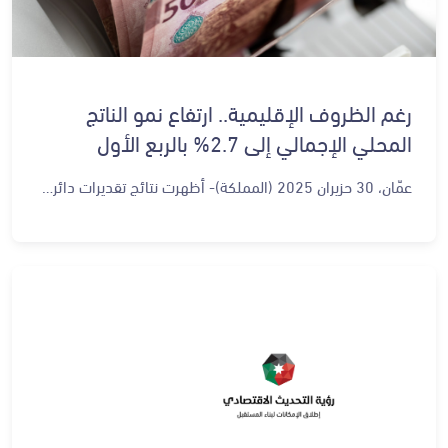
رغم الظروف الإقليمية.. ارتفاع نمو الناتج
المحلي الإجمالي إلى 2.7% بالربع الأول
عمّان، 30 حزيران 2025 (المملكة)- أظهرت نتائج تقديرات دائرة الإحصاءات العامة ارتفاعاً في نسبة نمو الناتج المحلي الإجمالي للربع الأول من عام 2025 بنسبة 2.7 بالمئة بالأسعار الثابتة، مقارنة مع الفترة ذاتها من العام الماضي والتي بلغت فيها نسبة النمو 2.2 بالمئة فقط. وبحسب نتائج التقديرات، فإن غالبية القطاعات الاقتصادية في المملكة حققت نمواً ملحوظاً خلال الربع الأول من العام الحالي 2025، مقارنةً مع الربع الأول من عام 2024، وذلك رغم استمرار الظروف الإقليمية وتداعياتها وتأثيراتها على اقتصادات المنطقة والعالم، وهو ما ينسجم مع أهداف رؤية التحديث الاقتصادي التي تستهدف رفع نسب النمو تدريجياً. وفي تفاصيل نموّ القطاعات خلال الربع الأول من العام الحالي، حقق قطاع الزراعة أعلى معدل نمو بنسبة بلغت 8.1 بالمئة، مساهماً بمقدار 0.45 نقطة مئوية من معدل النمو المتحقق، يليه قطاع الكهرباء والمياه بنسبة 5.8 بالمئة مساهماً بمقدار 0.08 نقطة مئوية، ثم قطاع الصناعات التحويلية بنسبة بلغت 5.1 بالمئة وبمساهمة مقدارها 0.88 نقطة مئوية، ويليه قطاع الخدمات الاجتماعية والشخصية، الذي نما بنسبة بلغت 3.4 بالمئة وبمساهمة مقدراها 0.27 نقطة مئوية من معدل النمو المتحقق. كما أظهرت النتائج أعلاه أن قطاع الصناعات التحويلية كان الأبرز مساهمة في نسبة النمو المتحقق، يليه قطاع الزراعة، ثم المالية والتأمين والخدمات العقارية.