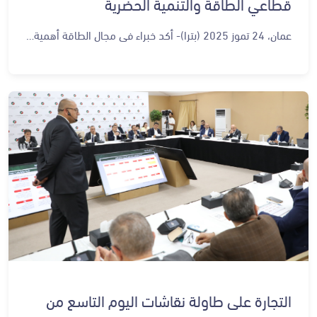
قطاعي الطاقة والتنمية الحضرية
عمان، 24 تموز 2025 (بترا)- أكد خبراء في مجال الطاقة أهمية هذا القطاع كمحرّك رئيسي للنمو الاقتصادي الوطني، ودوره في توفير فرص عمل جديدة في مختلف مجالاته، مشيرين إلى ضرورة تعظيم الاستفادة من إمكانات الأردن وموقعه الجغرافي لدعم تطوير قطاع الطاقة وتعزيز تكامله على المستويين الإقليمي والدولي. وأشاروا خلال ورشة العمل التي عُقدت اليوم الخميس في الديوان الملكي الهاشمي، ضمن المرحلة الثانية من ورشات رؤية التحديث الاقتصادي في يومها العاشر، إلى أهمية التوجه نحو بناء قطاع طاقة آمن وموثوق ومستدام. وناقش المشاركون أهمية تعزيز الاعتماد على مصادر الطاقة المحلية كخيار استراتيجي لتحقيق أمن التزويد، وتهيئة بيئة استثمارية جاذبة قادرة على استقطاب المشاريع الكبرى في القطاع، إلى جانب دعم الشراكة الفاعلة بين القطاعين العام والخاص، باعتبارها ركيزة أساسية في مسار التحول الطاقي وتحقيق التنمية المستدامة. وركزت النقاشات على ضرورة تطوير البنية التحتية لقطاع الطاقة بمختلف مكوناته، بما يشمل الكهرباء والمشتقات النفطية والغاز الطبيعي، بما يضمن كفاءة التزويد وتحسين الوصول إلى مصادر الطاقة في جميع المحافظات. كما أكد المشاركون أهمية بناء القدرات في مجالات جديدة، خصوصًا في استخدام الهيدروجين الأخضر. وتناول الحضور أبرز نقاط القوة في قطاع الطاقة، ومنها توفر الكفاءات البشرية المؤهلة، ووجود استراتيجيات وخطط واضحة تعزز من نمو القطاع، بالإضافة إلى الإمكانات الكبيرة التي يمتلكها الأردن في توليد الطاقة المتجددة، بفضل وفرة الموارد الطبيعية، وخاصة الطاقة الشمسية وطاقة الرياح. كما أشاروا إلى نجاح نماذج الإنتاج المستقل في مجالي الطاقة التقليدية والمتجددة، والتي تسهم في جذب الاستثمارات المحلية والأجنبية. وقال عضو مجلس إدارة جمعية إدامة للطاقة والمياه والبيئة، الدكتور ماهر مطالقة، إن السنوات الماضية شهدت تطورًا ملحوظًا في عدة مجالات، من أبرزها تعظيم مساهمة الطاقة المتجددة المحلية من الشمس والرياح في خليط الكهرباء، وزيادة إنتاج الغاز من حقل الريشة. ولفت إلى أهمية عقد هذه الورشات لمراجعة ما تحقق، وتحديد التحديات القائمة تمهيدًا لمعالجتها في المرحلة المقبلة. من جهته، أكد الرئيس التنفيذي لشركة مصفاة البترول الأردنية، المهندس حسن الحياري، الدور الحيوي للمصفاة في تأمين احتياجات المملكة من المشتقات النفطية والغاز، إلى جانب مساهمتها في مجالي التوزيع والتخزين، وهما عنصران أساسيان في تعزيز أمن الطاقة. وتهدف رؤية التحديث الاقتصادي إلى بناء منظومة طاقة أكثر كفاءة وقدرة على مواكبة التطورات التكنولوجية، وتعزيز الربط الكهربائي الإقليمي. كما تسعى في مجال الغاز إلى إنشاء شبكة لتوزيع الغاز الطبيعي إلى المجمعات الصناعية، بما يخفف من كلف الطاقة ويعزز تنافسيتها. وتتضمن أبرز مبادرات القطاع في المرحلة الأولى من الرؤية: وضع خارطة طريق للتحول الطاقي من خلال تعزيز الاعتماد على مصادر الطاقة المتجددة، والتوسع في الربط الكهربائي مع دول الإقليم، وتطوير سياسات وتشريعات تتماشى مع متطلبات المستقبل، إلى جانب تعزيز الشراكة بين القطاعين العام والخاص، وتشجيع الاستثمار، وتحديث البنية التحتية للطاقة، بما في ذلك تطوير شبكة كهربائية ذكية. ومن أبرز إنجازات المرحلة الأولى: إعلان نتائج الدراسة التقديرية لاحتياطيات الغاز الطبيعي في حقل الريشة، ووصول نسبة مساهمة الطاقة المتجددة إلى 27% من إجمالي الكهرباء المولدة عام 2024، وإتمام المرحلة الأولى من الربط الكهربائي مع العراق بقدرة 40 ميغاواط، ورفع نسبة العدادات الذكية المركبة إلى 84%، إضافة إلى إقرار تطبيق التعرفة المرتبطة بوقت الاستخدام في بعض القطاعات. كما وتواصلت، اليوم ، أعمال ورشات المرحلة الثانية من رؤية التحديث الاقتصادي في يومها العاشر، والتي تُعقد في الديوان الملكي الهاشمي، إذ خُصصت إحدى الجلسات لمراجعة سير العمل في قطاع التنمية الحضرية، ومناقشة أبرز نقاط القوة فيه، وذلك بعد مضي ثلاث سنوات على إطلاق الرؤية. وسلّط المشاركون في الجلسة الضوء على أهمية القطاع باعتباره محورًا أساسيًا في تعزيز نوعية الحياة في الأردن، وهو أحد الممكنات الرئيسة لرؤية التحديث الاقتصادي. كما ناقشت الجلسة التحديات التي تواجه هذا القطاع، وفي مقدّمتها الحاجة لتوسيع المساحات الخضراء، وتطوير البنية التحتية الحضرية، وتحسين النقل العام، بما يحقق بيئة أكثر استدامة وملاءمة للمواطنين. وأكد المختص في إدارة المدن، المهندس فوزي مسعد، أن الجلسة ناقشت عدة قضايا ومنها تدني حصة الفرد من المساحات الخضراء، والتي لا تتجاوز 1.3 متر مربع، مقارنةً بالمعيار الذي توصي به منظمة الصحة العالمية والبالغ 8 أمتار مربعة للفرد. وأرجع مسعد هذا التراجع إلى نقص الأراضي المتاحة داخل المدن، مؤكدًا الحاجة الملحّة إلى مراجعة تخطيط استخدامات الأراضي لتعزيز الفضاءات العامة الخضراء. وعن الازدحامات المرورية أكد مسعد أن سبب تزايدها هو النمو الكبير في أعداد المركبات، لافتا إلى أن هناك دراسات ستُعلن قريبًا تهدف إلى تطوير حلول عملية للنقل العام، من بينها ربط الضواحي بمسارات الباص السريع، لتحسين كفاءة التنقل والتخفيف من حدة الأزمات. من جهتها، أكدت وزيرة النقل الأسبق والمختصة في التخطيط الحضري وأنظمة النقل، الدكتورة لينا شبيب، أهمية الانتقال من التخطيط إلى التنفيذ، من خلال مقترحات عملية قابلة للتطبيق تضمن إحداث فارق ملموس في الواقع الحضري، مؤكدة ضرورة تطوير المخرجات السابقة والبناء عليها لتحقيق أثر أوسع وأكثر استدامة. وشددت شبيب على أن استخدام التكنولوجيا أصبح عنصرًا حاسمًا في بناء مدن أكثر ذكاء ومرونة، بما ينعكس إيجابًا على جودة الحياة، ويعزز من كفاءة تقديم الخدمات، ويوفر بيئة حضرية تواكب تطلعات المواطنين. وناقشت الجلسة ملامح الرؤية المستقبلية للقطاع، والتي تسعى إلى تحسين سبل العيش من خلال ضمان وصول المواطنين إلى خدمات أساسية وبنية تحتية متكاملة، تُلبّي احتياجاتهم الحالية والمستقبلية. كما تشمل أهداف القطاع خلق بيئة حضرية آمنة وصحية، تعزز من إنتاجية السكان وتدعم مشاركتهم الفاعلة في مجتمعاتهم. وتطرق المشاركون إلى أهمية إدماج مفاهيم "مدن المستقبل" في عمليات التخطيط الحضري، بما يعزز قدرة المدن الأردنية على التكيف والابتكار، ويسهم في بناء هوية حضرية متوازنة تحترم العلاقة بين الإنسان والمكان. وفي استعراض للمنجزات، أشير إلى إقرار السياسة الحضرية الوطنية الأردنية، وتنفيذ ورش عمل للتعريف بها على المستوى المحلي والعربي. كما أُطلق المخطط الشمولي الجديد لمنطقة العقبة الاقتصادية الخاصة، إلى جانب إنشاء "منصة المرصد الحضري" لجمع وتحليل بيانات مدينة عمان، ما يسهم في دعم اتخاذ القرار المبني على البيانات. وأثمرت الجهود أيضًا عن إنجاز دراسة ربط الضواحي بمسارات الباص السريع، والتي تهدف إلى تحسين خدمات النقل العام، وتعزيز الربط بين مناطق العاصمة المختلفة. كما ارتفع عدد الحدائق العامة في المملكة إلى 409 حدائق حتى عام 2024، في خطوة تسهم في تحسين نوعية الحياة عبر توفير متنفسات طبيعية للمواطنين.
التجارة على طاولة نقاشات اليوم التاسع من