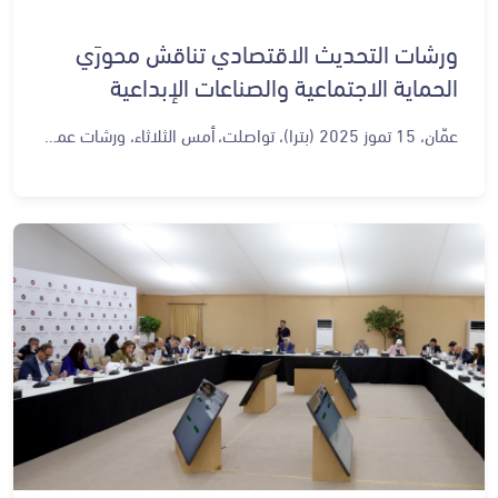
ورشات التحديث الاقتصادي تناقش محورَي
الحماية الاجتماعية والصناعات الإبداعية
عمّان، 15 تموز 2025 (بترا)، تواصلت، أمس الثلاثاء، ورشات عمل المرحلة الثانية من رؤية التحديث الاقتصادي والمنعقدة في الديوان الملكي الهاشمي؛ لتقييم سير العمل بعد مرور 3 سنوات على إطلاقها، حيث ناقشت ورشات العمل، في يومها الثالث، محورَي الحماية الاجتماعية والصناعات الإبداعية. وناقش خبراء ومختصون في برامج الحماية الاجتماعية نقاط القوة للقطاع وتقييم عوامل النجاح وما جرى تنفيذه من برامج للحماية الاجتماعية والإنجازات على الصعيد التشريعي وتحسين الخدمات، لاسيما في مجالات التعليم والصحة. وتمثلت عوامل القوة في القطاع من خلال مواءمة القطاع مع مسارات التحديث الوطنية، ووجود إطار استراتيجي متكامل للقطاع يغطي أبعاد الحماية، والتمكين، والاستجابة للأزمات، والقيام بمشاورات واسعة مع مختلف الفئات والقطاعات والشركاء والاستناد إلى نهج تشاركي، كذلك توفر مصادر تمويل متعددة يمكن توجيهها نحو الأولويات الاستراتيجية للقطاع ورفع كفاءة الاستهداف والحد من الازدواجية في تقديم الدعم والخدمات لترشيد الموارد والجهود ووجود تجربة وطنية ناجحة في الاستجابة لجائحة كورونا. وتطرقت الورشة التي شارك بها عدد من الخبراء والمختصين في مجالات الحماية والرعاية الاجتماعية وممثلون عن مؤسسات مجتمع مدني إلى توجهات القطاع خلال الفترة المقبلة وبحث المبادرات المقترحة لتحقيق أهداف القطاع والمتمثلة في تطوير التشريعات الناظمة لقطاع الحماية الاجتماعية، وأتمتة ورقمنة خدمات الحماية والرعاية، والتنمية الاجتماعية، وإيجاد نظام حماية اجتماعية مستجيب للأزمات، وتوسيع نطاق التحويلات النقدية للفئات المستهدفة وتقديم خدمات أساسية شاملة وعالية الجودة للأفراد المحتاجين. وأكدت عضو مجلس أمناء المجلس الوطني لشؤون الأسرة والممثلة عن مؤسسات المجتمع المدني الدكتورة سوسن المجالي، في حديث لوكالة الأنباء (بترا)، أن الحكومة حققت إنجازات كبيرة في مجال الحماية الاجتماعية لها علاقة بالأمور التشريعية وبتحسين نوعية الخدمات، لاسيما الأتمتة. وأضافت أننا نتطلع إلى دور كبير ومحوري ليس فقط لوزارة التنمية الاجتماعية، وأن لا تكون وحدها المسؤولة الوحيدة عن الحماية الاجتماعية لأن الحماية الاجتماعية لها علاقه بالتعليم وبالصحة والعمل، مؤكدة أهمية تعاون كل هذه الجهات بين بعضها البعض لضمان حماية اجتماعية لكل مواطن ولكل أسرة أردنية. وقالت إن النقاشات، خلال الورشة، طرحت أبرز الإنجازات التي جرى تنفيذها من قبل الحكومة وخاصة وزارة التنمية الاجتماعية، إضافة لبحث نقاط القوة والتحديات التي تواجه القطاع، كذلك أبرز المبادرات الخاصة بالحماية الاجتماعية أو أي مقترحات عليها أو استحداث مبادرات جديدة. وأكدت دور وأهمية رؤية التحديث الاقتصادي باعتبارها جمع لكافة الخطط والاستراتيجيات المختلفة ولكافة القطاعات في الأردن وبحثها وتطويرها من خلال توصيات تعمل الحكومة على تنفيذها. وتندرج جلسات الحماية الاجتماعية تحت محرك "نوعية الحياة"، وتهدف إلى توسيع نطاق الحماية الاجتماعية للفئات الأكثر حاجة للرعاية، وتفعيل التمكين الاقتصادي لمن يستطيع العمل منهم ليؤدوا دورهم كاملًا في المجتمع، مع تطوير آليات استجابة للأزمات، بما ينسجم مع رؤية التحديث الاقتصادي لتعزيز التنمية المجتمعية. واستعرضت الورشة أبرز منجزات القطاع – المرحلة الأولى والمتمثلة في صدور الأنظمة والتشريعات لتعزيز قطاع الحماية الاجتماعية، في عام 2024، وهي، قانون التنمية الاجتماعية، ونظام مزاولة مهنة العمل الاجتماعي، ونظام ترخيص دور الحضانة، نظام حماية الأحداث، ونظام الاتحادات، كذلك استحداث وتشغيل وحدات تدخل مبكر متنقلة ومراكز نهارية دامجة جديدة تغطي المملكة، ودمج 1952طفلا منتفعا في أسر بيولوجية أو بديلة (إجمالي تراكمي لغاية 2025)، لتعزيز التكامل الاجتماعي من خلال توفير بيئة عائلية مستقرة وآمنة، وإنشاء فريق للدعم النفسي والمساندة لتعزيز الحماية الاجتماعية والتماسك المجتمعي، وتدريب 417 من أفراد الأسر المنتفعة من برامج صندوق المعونة الوطنية، لتعزيز مهاراتهم وتحقيق الاستقلالية الاقتصادية، وإجراء مسح وكشف وزيارات ميدانية لتحديد الأسر المستحقة لإنشاء وشراء وصيانة مساكن، وتقييم استجابة أنظمة الحماية الاجتماعية للصدمات والأزمات، وعقد ورش عمل متخصصة للموظفين، وتنفيذ عملية البرمجة لأتمتة خدمة المعونات النقدية الطارئة وتجريبها وإجراء الفحوصات الفنية. وفي ورشة الصناعات الإبداعية والتي تندرج تحت محرك "الخدمات المستقبلية"، أكد المشاركون أهمية تمكين الطاقات الإبداعية وتعزيز الهوية الثقافية، وخلق فرص اقتصادية مستدامة من خلال تطوير قطاعات صناعة الأفلام، والألعاب الإلكترونية، والتصميم. وتطرقت الورشة إلى تحديات القطاع ونقاط القوة، وعناصر التمكين، بالإضافة إلى أهداف القطاع وأهم مؤشرات الأثر المرتبطة وأبرز المبادرات التي جرى اقتراحها بالمرحلة الأولى. كما جرى تقييم عوامل النجاح التي تم تحديدها خلال المرحلة الأولى وبما يتناسب مع الواقع الحالي للقطاع، وكذلك النقاط ذات الأولوية المقترح التركيز عليها خلال المرحلة المقبلة. وأشاروا إلى أن الورشة تعد فرصة مهمة لمناقشة التحديات التي تواجه القطاع، من حيث مراجعتها والعمل على حلها باعتبار الصناعات الإبداعية داعمة لنمو الاقتصاد والتنمية المجتمعية، والترويج السياحي للأردن. وأشاروا إلى أن رؤية التحديث الاقتصادي، أعطت الصناعات الإبداعية اهتماما كبيرا من أجل الارتقاء بمكانة هذا القطاع محليا وعالميا، مؤكدين أن مكانة الأردن الثقافية وريادة الأعمال والإبداع تستدعي المزيد من الاهتمام بالقطاع من خلال استغلال كل الإمكانات المتاحة، والعمل على تنمية وتعزيز المواهب والكفاءات البشرية المتميزة. ونوّه المشاركون إلى موضوعات التمويل، ورفع مستوى الوعي المجتمعي بأهمية الصناعات الإبداعية، وتطوير البنية التحتية والخدمية للقطاع. وتطرقوا إلى ضرورة تمكين القطاع والعمل على جعل الأردن مركزا لتطوير الألعاب والرياضات الإلكترونية، ووجهة للأعمال السينمائية والمواهب الإبداعية الماهرة، ومركزاً للتفكير التصميمي والإبداع، والمحتوى العربي. وأشاروا إلى أهمية تعزيز الشراكة مع القطاع الخاص؛ بهدف إحداث نمو حقيقي بالقطاع محليا ومن ثم الولوج إلى الأسواق الخارجية بكفاءة وحرفية عالية. ولفتوا إلى ضرورة البناء على الإنجازات المتحققة مثل إنشاء المراكز المتخصصة لخدمة رياديي الأعمال، والتأهيل والتدريب المتخصصة في الألعاب والرياضات الإلكترونية وغيرها من الإنجازات. وقال الشريك المؤسس والرئيس التنفيذي في شركة Jobedu، تامر المصري، في تصريحات صحافية إن قطاع الصناعات الإبداعية يضم العديد من القطاعات مثل الأفلام والألعاب الإلكترونية والتصميم والمنتجات الثقافية الداعمة. وأضاف لكل من هذه القطاعات تحديات ونقاط قوة وأبرز التحديات التمويل، ومن أبرز نقاط القوة توفر المواهب البشرية الإبداعية. وأشار إلى أن الورشة ركزت على العديد من النقاط المهمة والتي من شأنها إيجاد الحلول المناسبة لتحديات القطاع من أجل تعزيز تنافسيته. وأكد أن الرؤية حققت العديد من الإنجازات خلال السنوات الثلاث الماضية من عمر الرؤية، وأصبحت ملموسة لدى العاملين في القطاع.