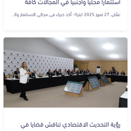
استثمارا محليا وأجنبيا في المجالات كافة
عمّان، 27 تموز 2025 (بترا)- أكد خبراء في مجالي الاستثمار والتعدين أهمية استقطاب الاستثمارات الأجنبية وتشجيع "المحلية" على التوسع في المجالات الاقتصادية كافة، من أجل بناء اقتصاد وطني قوي ومستدام وقادر على توليد فرص عمل للأردنيين. وقالوا، خلال ورشتي عمل حول الاستثمار والتعدين، عُقدتا اليوم الأحد، في الديوان الملكي الهاشمي، ضمن المرحلة الثانية من رؤية التحديث الاقتصادي، إن استقطاب الاستثمار الأجنبي والمحلي المباشر، وتحسين بيئة ممارسة الأعمال للوصول إلى بيئة استثمارية تضاهي أفضل الممارسات في العالم، يسهم في تحقيق أهداف الرؤية بحلول عام 2033 والتي تتضمن استقطاب استثمارات وتمويل بقيمة 41 مليار دينار. وأكدوا أن البيئة الاستثمارية في الأردن تمتلك مقومات قوية، أبرزها الاستقرار السياسي والنقدي، والكفاءات البشرية، والموقع الاستراتيجي، داعين إلى تفعيل مبادرات نوعية تعزز الثقة، وتستقطب الاستثمارات المحلية والأجنبية، وتدعم القطاعات الإنتاجية ذات القيمة المضافة. وشددوا على ضرورة استغلال ميزات الأردن في امتلاكه العديد من الثروات المعدنيـة وفي مقدمتها خامات الفوسفات والبوتاس، وكذلك البرومين، والصخر الزيتي، لتعزيز مكانته على خارطة التعدين العالمية. وتطرقوا إلى أهمية وضع مبادرات فاعلة للنهوض بقطاع التعدين في المملكة، والاستغلال الأمثل لثروات الصخور الصناعية مثل، رمل السيليكا، والمعادن الاستراتيجية كالنحاس والذهب، والعناصر الأرضية النادرة. وأكد المدير التنفيذي لشركة البوتاس العربية، الدكتور معن النسور، أهمية هذه الورشات من حيث مراجعة ما جرى خلال المرحلة السابقة من عمر الرؤية ومراجعة الظروف المستجدة للتأقلم معها لتحقيق الأهداف الاقتصادية للرؤية. وأضاف النسور أن شركة البوتاس وضعت خططا تنسجم مع الرؤية بشكل عام، ونفذت خلال المرحلة السابقة العديد من المشروعات التي تحقق أهداف الرؤية والتي لها علاقة باستقطاب الاستثمار المصاحب للتقنية المتقدمة للارتقاء بمستوى تنافسية الشركة. وأكد النسور أن ميزة الأردن بوجود البوتاس والفوسفات وضعته على خارطة العالم في مجال التعدين، لافتا إلى أن الشركة لا تكتفي بتصدير المواد الخام بل بدأت تتحرك وفق منحنى القيمة المضافة من حيث دمج مادتي الفوسفات والبوتاس في مواد قيمتها المضافة عالية ومطلوبة بشكل كبير في الأسواق، خصوصا المتقدمة لتحقيق الاستفادة القصوى من المادتين. بدوره، أكد الرئيس التنفيذي للشركة الوطنية العربية للتعدين، أيمن عياش، أهمية المناقشات التي تجري خلال ورشات العمل من حيث مراجعة ما تم إنجازه خلال الفترة الماضية من أجل تعظيم الإنجازات ومراجعة التحديات، لتحقيق الأهداف بتعزيز التشاركية بين القطاعين العام والخاص. ولفت إلى أن مبادرات الرؤية هي وثيقة حية قابلة للمراجعة الدائمة تبعا للتطورات التكنولوجية، واستقطاب الممارسات الفضلى عالميا وإقليميا في مجالات التعدين. وأكد عياش أهمية استقطاب الاستثمارات المحلية والأجنبية في مختلف مجالات التعدين وبخاصة في مجال الصناعات ذات القيمة والمضافة العالية، ما يتطلب أن تتناسب التشريعات الناظمة مع متطلبات المرحلة ومواكبة الممارسات العالمية الفضلى. وأكد رئيس جمعية مستثمري شرق عمان الصناعية، الدكتور إياد أبو حلتم، أن هذه الورشات تهدف إلى جمع الخبرات الاقتصادية الوطنية لمراجعة ما تحقق من إنجازات خلال المرحلة الأولى من تنفيذ الرؤية (2023 – 2025)، ومناقشة أولويات المرحلة المقبلة (2026-2029). وأوضح أن الورش الحالية لا تهدف إلى إعادة صياغة الرؤية، بل إلى التفكير في مبادرات جديدة تساعد في تحقيق الأهداف الاستراتيجية المرسومة، وعلى رأسها تحفيز الاستثمار، الذي يُعد من أبرز محركات النمو الاقتصادي في المملكة، وتسهيل بيئة الأعمال، سواء للمستثمر المحلي أو الأجنبي. وقال: "نحن في القطاع الصناعي، نطرح أفكارًا عملية تتعلق بتوفير المعلومات للمستثمر، وتحفيز مشاريع البنى التحتية، والمشاريع في قطاعات التعدين والصناعات التحويلية، التي يمكن أن تستفيد من الموقع الجغرافي الاستراتيجي للأردن". بدورها، قالت المدير التنفيذي لمنتدى الاستراتيجيات الأردني، نسرين بركات، إن الاستثمار يُشكّل أحد المحاور الرئيسة في رؤية التحديث الاقتصادي، نظراً لدوره الحيوي في تحفيز النمو واستحداث فرص العمل. وأكدت بركات ضرورة دعم القطاعات الإنتاجية والصناعات ذات القيمة المضافة، لما لها من أثر مباشر على تعزيز الاقتصاد الوطني وانعكاسه الإيجابي على حياة المواطنين. من جانبه، قال مدير عام صندوق الاستثمار في الشركات الصغيرة والمتوسطة، جميل عنز، إن الورشة تأتي بهدف تطوير بيئة الاستثمار، ومعالجة التحديات التي تحول دون استقطاب الاستثمارات النوعية. وأشار إلى أن التعدين من القطاعات الحيوية في دعم تحقيق أهداف رؤية التحديث الاقتصادي؛ نظراً لما يتمتع به من قيمة صناعية عالية تسهم في تحفيز النمو الصناعي، وتنويع مصادر الدخل الوطني، وجذب الاستثمارات، وتوفير فرص عمل أوسع بما ينعكس على تحفيز الاقتصاد وتحقيق التنمية المستدامة. ويمتلك الأردن احتياطيات كبيرة من الفوسفات، ويحتل المرتبة السابعة عالميًا من حيث حجم هذه الاحتياطات، وكميات متنوعة من المعادن والثروات المعدنية ذات الاستخدامات الصناعية. ويتميز الأردن بكفاءة التشريعات المتعلقة بقطاع التعدين التي تحتاج إلى مراجعة وتطويرات في بعض الفئات، وإمكانية كبيرة لاستقطاب الاستثمار الأجنبي المباشر والمحلي وخاصة في ظل الجهود المستمرة لاستكشاف كميات كبيرة من الاحتياطات التي لم تكتشف من قبل. كما يتمتع القطاع بإنتاجية عمل عالية إذ تُعد وظائف قطاع التعدين ثاني أعلى مساهم في الناتج المحلي الإجمالي لكل موظف، بعد قطاع الخدمات المالية. ويتميز الأردن بوجود قطاعات واعدة تتمتع بإمكانات استثمارية كبيرة، مثل الاقتصاد الرقمي، الهيدروجين الأخضر، اللوجستيات، الغاز، التعدين، الصناعة، وعلوم الحياة، والاستقرار السياسي والتوجه الإيجابي المشجع على الاستثمار، وقوى عاملة شابة، متعلمة، وماهرة.
رؤية التحديث الاقتصادي تناقش قضايا في