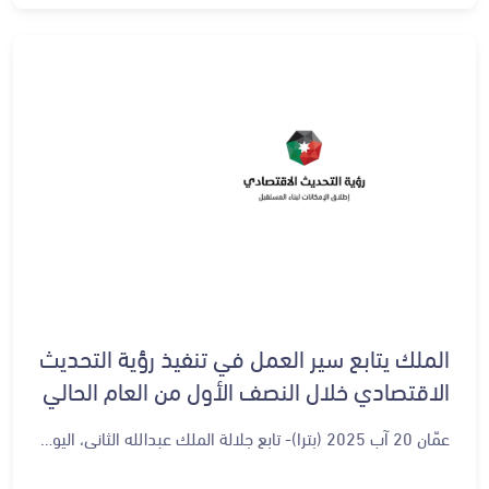
الملك يتابع سير العمل في تنفيذ رؤية التحديث
الاقتصادي خلال النصف الأول من العام الحالي
عمّان 20 آب 2025 (بترا)- تابع جلالة الملك عبدﷲ الثاني، اليوم الأربعاء، تقدم سير العمل في البرنامج التنفيذي لرؤية التحديث الاقتصادي خلال النصف الأول من العام الحالي، بحضور سمو الأمير الحسين بن عبدﷲ الثاني ولي العهد. واطلع جلالة الملك، خلال اجتماع في قصر الحسينية مع رئيس الوزراء الدكتور جعفر حسان ووزراء معنيين، على أبرز ما تحقق في مشاريع الرؤية، لافتا إلى ضرورة الالتزام بتنفيذ الخطط بما يضمن تحقيق النتائج المرجوة ضمن الإطار الزمني المقرر لها. واستمع جلالته إلى إيجاز حول ورشات عمل المرحلة الثانية للرؤية، التي استضافها الديوان الملكي الهاشمي أخيرا لمراجعة تنفيذ المرحلة الأولى للرؤية (2023-2025)، وتقديم توصيات تخدم أولويات المرحلة الثانية، تمهيدا لإعداد البرنامج التنفيذي الحكومي للرؤية للأعوام (2026-2029). وأكد جلالة الملك أهمية مخرجات هذه الورشات، وما تتضمنه من مبادرات وأولويات تخدم البرنامج التنفيذي الحكومي القادم لتعزيز نهج التشاركية، مشيرا إلى أهمية التركيز في المرحلة المقبلة على تحسين جودة الخدمات. كما أكد جلالته أهمية إدامة التواصل مع المواطنين لتوضيح مبادرات رؤية التحديث الاقتصادي وخطط العمل الحكومي. وحضر اللقاء مدير مكتب جلالة الملك، المهندس علاء البطاينة، ووزير دولة للشؤون الاقتصادية مهند شحادة، ووزيرة التخطيط والتعاون الدولي زينة طوقان، ووزير الاستثمار الدكتور طارق أبو غزالة.