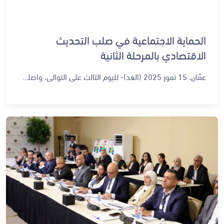
الحماية الاجتماعية في صلب التحديث
الاقتصادي بالمرحلة الثانية
عمّان، 15 تموز 2025 (الغد)- لليوم الثالث على التوالي، واصلت ورش عمل المرحلة الثانية من رؤية التحديث الاقتصادي عملها في الديوان الملكي أمس، بانعقاد جلستين بالتوازي، لقطاعي: الصناعات الإبداعية والحماية الاجتماعية بمشاركة خبراء ومسؤولين سابقين وحاليين. وشكّل إدراج قطاع الحماية الاجتماعية، على أجندة عمل تحديث الرؤية في مرحلتها هذه، خطوة نوعية تضاف إلى مسيرة التحديث، إذ لم يدرج هذا القطاع في رؤية التحديث الأولى، لكنه أضيف لاحقا للبرنامج التنفيذي للرؤية في سنتها الثانية، وفق مناقشات جرت في الورشة. وشهدت الورشة التي حضرت "الغد" جانبا منها، تفاعلا بين المشاركين من أصحاب الخبرة والاختصاص بتقديم المقترحات والتصورات التي يمكن عبرها توسيع مجالات الحماية الاجتماعية لإقرار صيغة أكثر شمولية لقضايا استراتيجية أخرى، أوسع من تقديم الخدمات الاجتماعية للفئات المحتاجة للرعاية، أو الذهاب نحو إطلاق أو تبني مبادرات جديدة نوعية في القطاع عينه، تتعلق بالصحة أو بالتعليم وغيرها، لإحداث نقلة نوعية وفقا لحجم المنجز طيلة تنفيذ المرحلة الأولى من التحديث. وعُرض في الورشة للتمهيد لمناقشات توافقية وبناءة، أهم ما أنجز من الرؤية خلال سنوات التنفيذ، بخاصة وأن 11 مشروعا أدرجت في الرؤية، ما تزال جميعا قيد التنفيذ. وتحدث مشاركون عن أهمية تقييم الإنجازات في القطاع، للبناء على الرؤية، فيما تعتمد الورشة على 3 مسارات؛ أولها استعراض نقاط القوة التي أنجزت، واستعراض التحديات، والوقوف عند عوامل النجاح. كما أشير إلى حجم المنجز الذي حققته وزارة التنمية الاجتماعية بتطبيق إستراتيجية الحماية الاجتماعية في نسختها الأولى، وكذلك النسخة المحدثة للسنوات 2025-2033، إذ شملت 4 محاور، هي: تمكين، وفرصة، وكرامة، وصمود. من جهتها، قالت الخبيرة بالحماية الاجتماعية د. سوسن المجالي لـ"الغد"، إن المشاورات تعتمد على نحو أساسي على تقييم ما أنجز في القطاع، بخاصة في الإطار التشريعي والسياسات وتحسين الخدمات الاجتماعية والأتمتة وغيرها، لكن المشاركين يتطلعون لمراعاة إضافة أطراف مسؤولية غير وزارة التنمية في مسألة الحماية، وربط ذلك بالتعليم مثلا، أو الصحة لضمان حماية اجتماعية أشمل وأوسع. وأكدت المجالي، أن البناء على نقاط القوة قد يتبعه إضافة مبادرات حماية جديدة، معتبرة بأن رؤية التحديث الاقتصادي، تشمل الإستراتيجيات القائمة، إذ يتوقع بأن يتجه النقاش نحو التركيز على الاحتياجات الجديدة أو التوسعية. وتطرق متحدثون في الورشة لأهم المرتكزات التي استندت عليها الرؤية، كتحقيق النمو الاقتصادي، وتحسين جودة الحياة، واستدامة وخلق فرص عمل، مشيرين إلى أن قطاع الحماية الاجتماعية عندما أضيف على البرنامج التنفيذي للرؤية، اقتصر على محورين فقط من محاور الإستراتيجية الاجتماعية التي أعدتها وزارة التنمية. ورأى مشاركون بأن محاور واسعة غطتها الإستراتيجية، مع تفضيل أن تتجه التوصيات الجديدة للرؤية نحو المشاريع القائمة التي ما تزال قيد التنفيذ، فيما اقترح آخرون استحداث مبادرات ومشاريع جديدة. وتضمن البرنامج التنفيذي للرؤية 2023-2025، عدة مبادرات متعلقة بالقطاع، من بينها أتمتة ورقمنة خدماته، وتطوير تشريعاته والرعاية الاجتماعية، وتقديم خدمات أساسية شاملة وعالية الجودة للأفراد المحتاجين، وتوسيع نطاق التحويلات النقدية بوزارة التنمية للفئات المستهدفة، ونظام حماية اجتماعية مستجيب للأزمات؛ وجميعها ربطت بالوزارة.