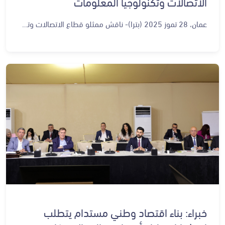
الاتصالات وتكنولوجيا المعلومات
عمان، 28 تموز 2025 (بترا)- ناقش ممثلو قطاع الاتصالات وتكنولوجيا المعلومات أبرز ما تحقق من مبادرات خلال المرحلة الأولى من رؤية التحديث الاقتصادي، وأهم الإنجازات والتحديات والفرص المتاحة للقطاع. وأكد الخبراء، خلال ورشة قطاع الاتصالات وتكنولوجيا المعلومات ضمن محرك الخدمات المستقبلية التي عقدت في الديوان الملكي الهاشمي، اليوم الاثنين، أن رؤية التحديث الاقتصادي وضعت لتمتد على مدى 10 سنوات ضمن ثلاث مراحل، لافتين إلى أهمية مراجعة التنفيذ بعد كل مرحلة. وقالوا، في حديث لوكالة الأنباء الأردنية (بترا)، إن عقد مثل هذه الورشات خطوة مهمة لتحسين القطاع، مشددين على أن هذا هو التوقيت المناسب لمراجعة المرحلة الأولى من رؤية التحديث الاقتصادي. وأكد رئيس هيئة المديرين في جمعية شركات تقنية المعلومات والاتصالات "إنتاج"، أمجد الصويص، أهمية قياس أثر المبادرات، فبالرغم من سيرها في الاتجاه المطلوب ضمن قطاع الاتصالات وتكنولوجيا المعلومات، إلا أنه لا بد من التركيز على قياس الأثر المباشر على المواطن. وفيما يتعلق بأهمية دعم جمعية "إنتاج" لقطاع تكنولوجيا المعلومات والاتصالات، أشار الصويص إلى أن الجمعية تمثل جزءا من القطاع الخاص، ومن أبرز أهدافها دعم هذا القطاع من خلال فتح الأسواق، وتعزيز التشبيك مع الدول المجاورة، إضافة إلى تطوير الخبرات في القطاع. بدوره، قال الرئيس التنفيذي لشركة "زين الأردن"، فهد الجاسم، إن عقد مثل هذه الورشات يعد خطوة مهمة للارتقاء بالقطاع، خصوصا لشركات الاتصالات، لما تمنحه هذه الرؤية من أهداف واضحة. وأوضح أن قطاع الاتصالات يشكل عنصرا أساسيا في جميع قطاعات الدولة، ويمثل داعما رئيسيا للنمو بشكل كبير. من جهتها، قالت الرئيس والمدير التنفيذي لشركة بروفيشنال للتكنولوجيا الذكية، رولا عموري، إن مراجعة المرحلة الأولى للرؤية تهدف لوضع أفكار وخطط لتطويرها وتجويد المبادرات في هذا السياق. ويتمتع قطاع الاتصالات وتكنولوجيا المعلومات بنقاط قوة أهمها: تميز الأردن بموقع استراتيجي متميز في قلب منطقة الشرق الأوسط وبين قارتي آسيا وأوروبا ما يسهل الوصول إلى الأسواق الإقليمية والدولية، ووجود قاعدة واسعة من الخريجين المؤهلين في تخصصات العلوم والتكنولوجيا والهندسة والرياضيات، بالإضافة إلى التحاق ما بين 5 - 8 آلاف خريج بسوق العمل بشكل منتظم، وتوفر بنية تحتية رقمية موثوقة تشمل شبكة الجيل الرابع ذات التغطية القوية وشبكة ألياف ضوئية، بالإضافة إلى خدمات الجيل الخامس. كما أن لدى القطاع في الأردن سجلا حافلا بالإنجازات مدعوما بمجموعة من الشركات الرائدة والراسخة، بالإضافة إلى الانخراط بالأسواق العربية المجاورة، ويتميز بالمرونة وسرعة النمو لا سيما في مجال الاستعانة بمصادر خارجية للأعمال إذ شهدت الإيرادات نموا ملحوظا خلال عامين فقط، حيث ارتفعت من 55 مليون دولار في عام 2018 إلى 110 ملايين دولار عام 2020، وكذلك إمكانية الوصول إلى 1.5 مليار عميل في 161 دولة بفضل 7 اتفاقيات للتجارة الحرة والعديد من الاتفاقيات الثنائية الأخرى، وأخيرا توفر الدعم الحكومي للقطاع من خلال تقديم مجموعة متنوعة من الحوافز. وتشمل أهداف القطاع ضمن رؤية التحديث الاقتصادي: تعزيز مكانة الأردن كمركز استثماري جاذب في مجال الابتكار الرقمي، وكمنصة انطلاق للحلول الرقمية القابلة للتوسع على المستويين الإقليمي والدولي، تسريع عملية التحول الرقمي في القطاع الحكومي، ودعم وتشجيع الشركات الناشئة من خلال توفير فرص أوسع. وتضمنت أبرز مبادرات القطاع – المرحلة الأولى: إعداد قوى عاملة مؤهلة للمستقبل وقادرة على تلبية متطلبات سوق العمل من خلال برامج تدريب وتعليم تركز على أحدث مخرجات وتقنيات الثورة الصناعية الرابعة، تأسيس جهة مختصة بالبيانات العامة تتولى مسؤولية توفير البيانات، وتسهيل الوصول إليها ودعم عملية صنع القرار، وتسريع وتيرة التحول الرقمي الحكومي من خلال إقامة شراكات مع القطاع الخاص، وكذلك تحسين حزم الحوافز الاستثمارية وبما يسهم في جذب الاستثمارات وتنمية المواهب على نطاق واسع، وإنشاء منطقة حرة افتراضية لتكون حاضنة للابتكار والريادة. ويركز القطاع ضمن الرؤية على دعم ونمو الشركات الناشئة، وإنشاء بيئة تنظيمية مخصصة لاختبار التقنيات الثورية وتقييمها بهدف دعم الابتكار، وإنشاء صندوق متخصص في دعم البحث والتطوير، وابتكار الملكية الفكرية، وإطلاق خدمات الجيل الخامس بهدف تعزيز البنية التحتية الرقمية، وتسريع التحول الرقمي، إضافة إلى إنشاء وحدة متخصصة بمشاريع التحول الإلكتروني. ومن أبرز منجزات القطاع في المرحلة الأولى: إنشاء وتشغيل 9 مراكز خدمات حكومية شاملة في 8 محافظات وتخصيص مواقع لإنشاء 6 مراكز جديدة في المملكة، رقمنة أكثر من 1600 خدمة حكومية، بنسبة 68.5 بالمئة من الخدمات الحكومية المستهدفة، وإطلاق وتنفيذ مجموعة من البرامج الهادفة إلى دعم وتمكين وتدريب الشباب في مجالات المهارات الرقمية، بهدف تعزيز فرصهم في التوظيف، إضافة إلى إطلاق نسخة محدثة من تطبيق سند، حيث بلغ عدد الهويات الرقمية المفعلة 1.8 مليون هوية حتى النصف الأول من عام 2025.
خبراء: بناء اقتصاد وطني مستدام يتطلب