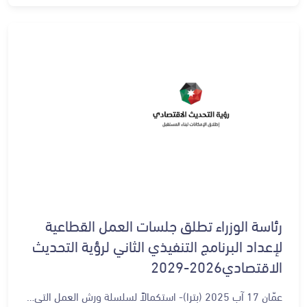
رئاسة الوزراء تطلق جلسات العمل القطاعية
لإعداد البرنامج التنفيذي الثاني لرؤية التحديث
الاقتصادي2026-2029
عمّان 17 آب 2025 (بترا)- استكمالاً لسلسلة ورش العمل التي استضافها الديوان الملكي الهاشمي العامر الشهر الماضي، لمراجعة وتقييم التقدم المحرز في تنفيذ المرحلة الأولى من رؤية التحديث الاقتصادي (2023–2025)، تطلق رئاسة الوزراء اعتباراً من يوم السبت الموافق 23 آب، ولغاية يوم السبت الموافق 6 أيلول، سلسلة من الجلسات القطاعية المتخصصة ضمن محركات الرؤية، وبمشاركة خبراء متخصصين وممثلين من القطاعين العام والخاص. وتهدف هذه الجلسات إلى إعداد مكونات البرنامج التنفيذي الثاني (2026–2029)، بطريقة تشاركية تراعي أولويات كل قطاع، وتترجم إلى مشاريع عملية قابلة للتنفيذ ضمن أطر زمنية ومؤشرات أداء واضحة، بما يعكس التوجهات الوطنية، ويعزز أثر الرؤية على الاقتصاد وحياة المواطنين. كما تتيح الجلسات المجال لمناقشة المشاريع التنفيذية الرئيسية للمرحلة الثانية، التي تُبنى على مخرجات مراجعة الرؤية والمبادرات التي نُفذت في المرحلة الأولى، وتحديد أولوياتها بما يضمن توافقها مع محركات النمو وأهداف الرؤية، إلى جانب تعزيز التنسيق بين الجهات الحكومية والقطاعات ذات العلاقة لضمان التكاملية في التنفيذ. وستتناول الجلسات كذلك تحديد المتطلبات اللازمة لنجاح تنفيذ المشاريع، بما في ذلك الفرص الاستثمارية المحتملة، واحتياجات التمويل، وآليات التنفيذ والمتابعة، تمهيداً لصياغة النسخة النهائية من البرنامج التنفيذي بالشكل الذي يعكس أولويات القطاعات ويضمن نجاح التنفيذ. وتأتي هذه الخطوة ترسيخاً لالتزام الحكومة بمواصلة تنفيذ رؤية التحديث الاقتصادي ضمن الإطار الزمني المقرر، وحرصاً على تحقيق نمو اقتصادي متنام، وفتح آفاق جديدة للاستثمار والابتكار، بما يسهم في تعزيز التنمية المستدامة وتحسين جودة حياة المواطنين.