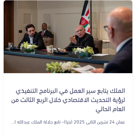
الملك يتابع سير العمل في البرنامج التنفيذي
لرؤية التحديث الاقتصادي خلال الربع الثالث من
العام الحالي
عمان 24 تشرين الثاني 2025 (بترا)– تابع جلالة الملك عبدالله الثاني، اليوم الاثنين، تقدم سير العمل في البرنامج التنفيذي لرؤية التحديث الاقتصادي خلال الربع الثالث من العام الحالي، بحضور سمو الأمير الحسين بن عبدالله الثاني ولي العهد. واستمع جلالته، خلال اجتماع في قصر الحسينية مع رئيس الوزراء الدكتور جعفر حسان وعدد من المسؤولين المعنيين، إلى إيجاز حول أبرز ما تحقق في مشاريع الرؤية. وشدد جلالة الملك على أهمية الالتزام بتنفيذ الخطط التي تضمنها البرنامج التنفيذي للمرحلة الأولى من الرؤية لضمان زيادة الإنجاز. ولفت جلالته إلى ضرورة أن يتضمن البرنامج التنفيذي الحكومي المقبل للأعوام (2026–2029) مبادرات ومشاريع نوعية تحدث أثرا ملموسا في حياة المواطنين وترفع مستوى الخدمات. وأشار جلالة الملك إلى أهمية ضمان التكامل والاستمرارية بين البرنامجين التنفيذيين الأول والثاني للرؤية، بما يتسق مع دور الرؤية كخارطة طريق عابرة للحكومات. وأكد جلالته ضرورة إدامة التنسيق والعمل الفاعل مع مؤسسات القطاع الخاص، وبحث إنشاء شراكات واستثمارات جديدة. وحضر الاجتماع مدير مكتب جلالة الملك، المهندس علاء البطاينة، ووزير دولة للشؤون الاقتصادية مهند شحادة، ووزيرة التخطيط والتعاون الدولي زينة طوقان.