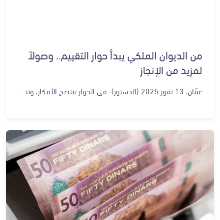
من الديوان الملكي يبدأ حوار التقييم.. وصولاً
لمزيد من الإنجاز
عمّان، 13 تموز 2025 (الدستور)- في الحوار تنتضح الأفكار، وتتحول التحديات لفرص، وتتم معالجة أي عقبات أو صعوبات أو حتى أخطاء، في وضع أي فكرة على طاولة البحث والحوار، وتصبح واقعا نموذجيا ممثلا على أرض الواقع بإنجازات هامة وعملية، بعيدا وليس مجرد فكرة على ورقة، خطّتها أقلام تغيّبها الأيام مع مرور الزمن، إنما تنعكس بمنجزات يلمسها المواطنون وتتجسد على أرض الواقع. عندما أطلق مشروع التحديث الوطني بتوجيهات ومتابعة شخصية من جلالة الملك عبد الله الثاني، كان الأساس به التأكيد على أنه مستمر وسيتم تطبيقه في ظل كافة الظروف، علاوة على التأكيد على خضوعه في كل مرحلة للتقييم والبحث من قبل خبراء ومختصين إضافة بطبيعة الحال لمن هم معنيون بتطبيقه، وهو ما حدث بحرفيّة التفاصيل والواقع، فقد تم السير وفق خطة تنفيذية مؤطرة زمنيا وحدث أن أُنجزت أجزاء كبيرة من مساراته الثلاثة، ودخلت حيّز التنفيذ، وبات المواطن يلمس نتائجها، بشكل حقيقي. وفي الجانب المختص بالمتابعة والتقييم، هناك حرص على متابعة ومناقشة خطط التحديث، لم تتوقف، لغايات الوقوف على حجم الإنجاز، وتحديد الخطى القادمة وما المطلوب أخذه لها، أو تركه لحمله الثقيل وغير المطلوب في القادم، فكانت هناك عدة أشكال من التقييم والمتابعة، التي لها الأثر الأكبر في تحقيق الأفضل، وأن يكون مزيد من الإنجاز والتطوّر، وقطع أشواط من التحديث على مساراته كافة. في هذا الإطار، وبحرص ومتابعة من جلالة الملك عبد الله الثاني، بدأ الديوان الملكي الهاشمي العامر، أمس باستضافة أولى ورش العمل ضمن سلسلة من ورشات العمل القطاعية التي تهدف إلى تقييم سير العمل في رؤية التحديث الاقتصادي، بعد مرور ثلاث سنوات على إطلاقها بتوجيهات ملكية، لتنطلق بذلك المرحلة الثانية بحضور كثيف من الخبراء والمختصين والإعلاميين والصحفيين، لتقييم هذا المسار الهام ومراجعة مسؤولة لتفاصيله التنفيذية، والوقوف على حجم الإنجاز به في الإطار الزمني والتنفيذي الذي تضمنه مسار التحديث الاقتصادي، والوصول إلى رؤية تشاركية للإنجازات وانعكاساتها على حياة المواطنين. الورشات القطاعية التي بدأت أمس، تشكّل مرحلة جديدة في رؤية التحديث الاقتصادي، وعلى مبدأ القطاعات، حيث سيتم يوميا وحتى التاسع والعشرين من تموز الحالي عقد ورشات عمل حوارية تقييمية، يشارك بها خبراء ومختصون وممثلون عن القطاع الخاص ومؤسسات المجتمع المدني وأكاديميون وإعلاميون ممن صاغوا الرؤية، لمعرفة أين وصلت الخطى التنفيذية، وأين أخفقت وأولويات التنفيذ القادمة، وستخرج الورشات بصيغ توافقية حول كافة القطاعات بداية لاستمرارية تقدّمها، وتحقيق المزيد من الإنجازات، إضافة بطبيعة الحال لوضع رؤية متكاملة حول ما يجب فعله، خلال القادم من البرامج التنفيذية. رؤية التحديث الاقتصادي التي أطلقت في 6 حزيران 2022 برعاية جلالة الملك عبدالله الثاني وحضور سمو ولي العهد الأمير الحسين بن عبدالله الثاني، وتضمنت ثمانية محركات للنمو وتشمل 35 قطاعا و366 مبادرة، وقامت على ركيزتين هما رفع معدلات النمو لتصل إلى 5.6 % في العام 2033 وخلق نحو مليون وظيفة دائمة مع التركيز على الاستدامة وتحسين مستوى معيشة ورضا المواطنين، ينظر لمخرجاتها المواطن بكل حرص وترقّب، كونه المسار الذي سينعكس على حياتهم وواقعهم الاقتصادي؛ ما يجعل من أي قراءة ومراجعة وتقييم لرؤية التحديث الاقتصادي، ترتكز على الأثر الذي حققته على حياة المواطنين، وهو عمليا ما بدأت به أولى الورشات، بطروحات بين خبراء اقتصاد ومياه وشخصيات إعلامية وصحفية، في إطار مراجعة مسؤولة ومستقلة لضمان التغذية الراجعة وتجويد القادم من العمل.