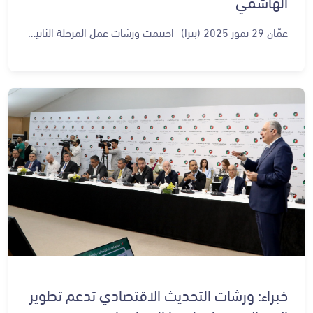
الهاشمي
عمّان 29 تموز 2025 (بترا) -اختتمت ورشات عمل المرحلة الثانية لرؤية التحديث الاقتصادي أعمالها، يوم أمس الاثنين، التي عقدت لتقييم سير العمل في المرحلة الأولى للرؤية (2023-2025)، وتقديم توصيات تخدم أولويات المرحلة الثانية (2026-2029). وشهدت الورشات القطاعية التي استمرت 12 يوما في الديوان الملكي الهاشمي، مشاركة حوالي 400 شخص من خبراء ومختصين وممثلين عن القطاع الخاص ومؤسسات المجتمع المدني وأكاديميين وإعلاميين. وجرى تسليط الضوء خلال الورشات على المرحلة الأولى من تنفيذ الرؤية، من خلال الوقوف على أبرز نقاط القوة، والتحديات ومؤشرات الأثر والمبادرات الواردة في البرنامج التنفيذي لمختلف القطاعات الاقتصادية. وهدفت الورشات إلى تقديم توصيات عملية للحكومة التي ستعقد بدورها ورشات عمل تكميلية لإعداد البرنامج التنفيذي الحكومي للرؤية للأعوام (2026-2029)، بما يسهم في تجويد المبادرات ذات الأثر الفعلي، ويساعد القطاعات على مواكبة المستجدات المختلفة والتطورات العالمية والتكنولوجية. وغطت الورشات قطاعات ذات أولوية كالخدمات والأسواق المالية، والمياه والنقل والخدمات اللوجستية والحماية الاجتماعية والصناعات الإبداعية والسياحة والزراعة والأمن الغذائي والصحة والتعليم والنمو الأخضر والصناعة والتجارة والتنمية الحضرية والطاقة والاستثمار والتعدين والاتصالات وتكنولوجيا المعلومات.
خبراء: ورشات التحديث الاقتصادي تدعم تطوير