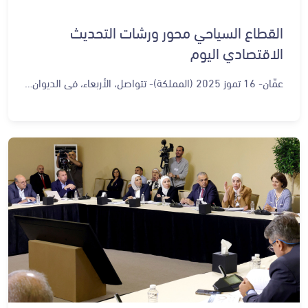
القطاع السياحي محور ورشات التحديث
الاقتصادي اليوم
عمّان- 16 تموز 2025 (المملكة)- تتواصل، الأربعاء، في الديوان الملكي الهاشمي، ورشات عمل المرحلة الثانية من رؤية التحديث الاقتصادي، لتقييم سير العمل بعد مرور 3 سنوات على إطلاقها بتوجيهات ملكية. وتناقش ورشات العمل، في يومها الرابع، محور "السياحة"، ضمن سعي مستمر لتحديث الأطر الاقتصادية والاجتماعية بما يعزز التنمية المستدامة. ويندرج هذا القطاع تحت محرك "الأردن، وجهة عالمية" الذي يهدف إلى ترسيخ مكانة الأردن كوجهة رئيسة للسياحة والإنتاج السينمائي من خلال جذب الزوار، وترويج الهوية الثقافية، وتحقيق النمو الاقتصادي عبر السياحة المستدامة. وتنعقد الورشات في إطار حرص جلالة الملك عبدالله الثاني على متابعة تنفيذ الرؤية، وضمان تسارع النمو الاقتصادي وتحقيق أثر ملموس في حياة المواطنين، وترسيخ التزام الحكومات المتعاقبة في تنفيذ الرؤية ضمن الإطار الزمني المقرر. وتشكل ورشات عمل المرحلة الثانية للرؤية، مراجعة مسؤولة ومستقلة لضمان التغذية الراجعة وتجويد مبادراتها وتوصياتها لمواكبة المستجدات التكنولوجية والتطورات الفنية بما يتناسب مع أفضل الممارسات الحديثة، وهي إجراء دوري لكل مرحلة. ويشارك في الورشات القطاعية، التي تستمر حتى 29 تموز الحالي، خبراء مختصون وممثلون عن القطاع الخاص ومؤسسات المجتمع المدني وأكاديميون وإعلاميون ممن صاغوا الرؤية، تعزيزا لاستمراريتها على منهجها.