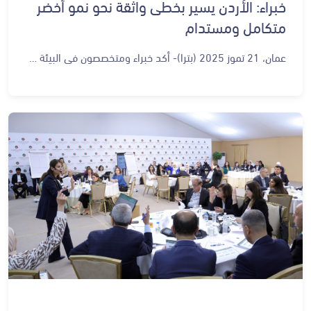
خبراء: الأردن يسير بخطى واثقة نحو نمو أخضر
متكامل ومستدام
عمان، 21 تموز 2025 (بترا)- أكد خبراء ومتخصصون في البيئة والنمو الأخضر، أن الجلسة المخصصة لمناقشة قطاع النمو الأخضر، ضمن ورشات المرحلة الثانية لرؤية التحديث الاقتصادي، المنعقدة اليوم الاثنين، في الديوان الملكي الهاشمي، تشكل منصة مهمة لرصد الخطوات التي مضى بها الأردن في ترسيخ منظومة النمو الأخضر المستجيب للتغير المناخي. وأشاروا إلى أهمية التحول نحو نموذج تنموي مستدام يعزز الشراكة بين القطاعين العام والخاص، ويساهم بإيجاد فرص عمل خضراء في مختلف القطاعات الحيوية. وقال وزير البيئة الأسبق، المهندس خالد الإيراني، إن مفهومي النمو والاقتصاد الأخضر اليوم ضرورة وطنية وليس خيارًا، مؤكدًا أن "البيئة لم تعد منعزلة عن مسار الاقتصاد، بل أصبحت أحد محركاته الأساسية". وأوضح أن إدارة النفايات لم تعد تقتصر على الحد من حجم النفايات المرسلة إلى المكبات، بل أصبحت مصدرًا لمواد أولية تدخل في صناعات جديدة، سواء بتحويل المواد العضوية إلى أسمدة وطاقة، أو بإعادة تدوير المواد البلاستيكية والزجاجية لاستخدامها في الصناعات المختلفة. وبيّن أن الأردن يمتلك بنية تحتية قوية في مجال الطاقة المتجددة، إذ وصلت نسبة مساهمتها في توليد الكهرباء إلى نحو 27 بالمئة. وأضاف الإيراني أن الأردن كان سبّاقًا على مستوى المنطقة في إدارة التنوع الحيوي، وتطوير السياحة البيئية، إذ أصبحت المحميات الطبيعية بؤرًا اقتصادية تدعم المجتمعات المحلية، مشددًا على أن هذه الإنجازات تشكل مكونات حقيقية للاقتصاد الأخضر. من جانبها، قالت المؤسسة والرئيسة التنفيذية لمؤسسة SustainMENA للاستشارات البيئية، المهندسة شدى الشريف، إن الأردن أطلق الخطة الوطنية للنمو الأخضر، مؤكدة أن "الاقتصاد الأخضر لا يعني فقط حماية البيئة، بل هو منظومة متكاملة تراعي النمو الاقتصادي، وكفاءة الموارد، والتنوع الحيوي، والتغير المناخي، والعدالة الاجتماعية". وأضافت الشريف أن الأردن يحتل اليوم المرتبة الأولى في منطقة الشرق الأوسط الكبرى في مؤشر العمل المناخي، كما صعد 4 درجات على مؤشر الأداء البيئي العالمي خلال عامين فقط، موضحة أن هذه المؤشرات تعكس جدية الدولة في تحقيق تحول بيئي شامل. وأشارت إلى أن النمو الأخضر يتقاطع مع جميع القطاعات كالنقل، والمياه، والزراعة، والسياحة، مبينة أهمية زيادة الوعي لدى الشباب حول هذا المفهوم لفتح آفاق مهنية جديدة أمامهم، سواء في الهندسة أو التكنولوجيا أو الزراعة الذكية. وأوضح مدير عام شركة الخطط الخضراء لاستشارات البيئة، المهندس عمار أبو ضريس، أن أبرز القطاعات الممكنة للنمو الأخضر تشمل الطاقة المتجددة، ومعالجة المياه، وإدارة النفايات الصلبة، والزراعة الذكية، والبحث العلمي، مؤكدًا أن الأردن يحرز تقدمًا ملموسًا في هذه المجالات، ويستند إلى بنية تشريعية ومؤسسية داعمة. ولفت أبو ضريس إلى أن برامج الزراعة الذكية مثل الزراعة المائية (الهيدروبونيك) والأكوابونيك بدأت تنتشر في المناطق الريفية، ما يسهم في دعم صغار المزارعين، لا سيما النساء، ويخلق فرصًا مستدامة في مواجهة التحديات المناخية والاقتصادية. وأضاف أن الاقتصاد الدائري الذي لطالما مارسته القرى الأردنية تقليديًا، مثل تدوير النفايات المنزلية واستخدام المخلفات الزراعية، يمكن اليوم تحويله إلى نموذج اقتصادي مؤسسي مدعوم بالتكنولوجيا والتشريعات الحديثة. ويرتكز قطاع النمو الأخضر على إطار مؤسسي راسخ وقطاع خاص متطور وموارد بشرية مؤهلة، إلى جانب الحضور الفاعل للمنظمات البيئية والصناديق الوطنية التي تموّل المشاريع الخضراء. ويهدف القطاع إلى تعزيز القدرة على التكيف مع التغير المناخي، وخفض الانبعاثات الكربونية في مختلف القطاعات، وتحويل قطاع الطاقة إلى منظومة مستدامة، وبناء نقل عام نظيف منخفض الكربون، وتحويل قطاع النفايات إلى قطاع اقتصادي منتج. ويرى الخبراء أن ما يجري اليوم من مراجعة شاملة للرؤية هو وقفة مراجعة ذاتية، لتحديد مكامن التباطؤ وتسريع الزخم من جديد. وأجمعوا على أن الأردن يسير على الطريق الصحيح نحو اقتصاد أخضر شامل وعادل، مدعومًا بإرادة سياسية وتشريعية ومجتمعية، مع ضرورة تكثيف العمل التشاركي بين الحكومة والمجتمع المدني والقطاع الخاص لضمان استدامة النتائج.