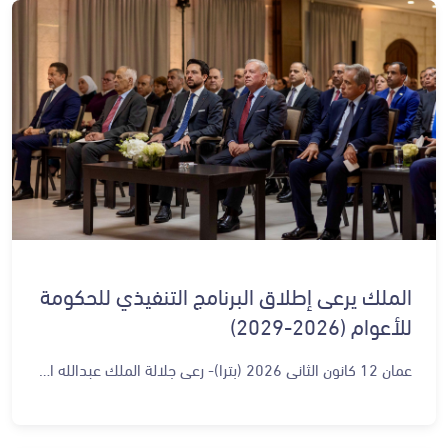
الملك يرعى إطلاق البرنامج التنفيذي للحكومة
للأعوام (2026-2029)
عمان 12 كانون الثاني 2026 (بترا)- رعى جلالة الملك عبدالله الثاني، اليوم الاثنين، إطلاق البرنامج التنفيذي للحكومة للأعوام (2026-2029) في دار رئاسة الوزراء، بحضور سمو الأمير الحسين بن عبدالله الثاني ولي العهد. وقال رئيس الوزراء الدكتور جعفر حسان في كلمة له خلال الإطلاق، إن رعاية جلالة الملك لإطلاق البرنامج التنفيذي يضع الحكومة أمام مسؤولية التنفيذ، وبما ينعكس إيجابا على المواطنين. وأوضح الدكتور حسان أن البرنامج التنفيذي لرؤية التحديث الاقتصادي يتضمن 392 مشروعا سيتم تمويلها بالشراكة مع القطاع الخاص، لافتا إلى أن قيمة الاستثمار في البرنامج ستبلغ من خلال الشراكة مع القطاع الخاص قرابة 10 مليارات دينار خلال مدة تنفيذ البرامج، جزء منها سيبدأ طرح عطاءاته وتنفيذه هذا العام، خصوصا في قطاعات الطاقة والمياه والنقل والبنى التحتية. وأشار رئيس الوزراء إلى وجود استثمارات كبيرة ستقوم بها الحكومة من خلال الإنفاق الرأسمالي في قطاعي الصحة والتعليم، باعتبارهما من أهم أولويات المواطنين، وهي ضرورية كذلك لتمكين الشباب للمستقبل. وفيما يتعلق بتحديث القطاع العام، أكد رئيس الوزراء أنه وبدون جهاز إدارة عامة كفؤ وفاعل لا يمكن إنجاح البرامج الاقتصادية، لذا فإن التطوير الجاري في قطاع الإدارة العامة، الذي يعنى بأكثر من ربع مليون موظف، أمر أساسي ومستمر، ولفت إلى التوجه لإنشاء الأكاديمية الوطنية للإدارة العامة التي سيكون لها دور مهم في إعداد جهاز قادر على تقديم الخدمة الأفضل للمواطنين، بالإضافة إلى العمل الدؤوب على شمولية برامج الرقمنة في هذا القطاع. وفيما يتعلق بمحور الحماية الاجتماعية، أشار الدكتور حسان إلى أن تنفيذ الاستراتيجية الوطنية للحماية الاجتماعية، التي أطلقت قبل أشهر، يأتي في صلب اهتمام الحكومة، مضيفا أنها تعنى بتمكين الفئات المستهدفة من خلال برامج متعددة، مثل شمول جميع المستفيدين من صندوق المعونة الوطنية ببرامج التأمين الصحي، والذين بدأت الحكومة بشمولهم أيضا في برنامج التأمين في مركز الحسين للسرطان. وفي هذا السياق، أعلن رئيس الوزراء أن جلالة الملك وجه الحكومة اليوم بزيادة مخصصات صندوق دعم الطالب الجامعي بواقع خمسة ملايين دينار، ليصبح مجموع مخصصات الصندوق لهذا العام 40 مليون دينار، ما يفسح المجال أمام آلاف الطلبة للاستفادة من المنح الإضافية التي يقدمها. وتحدث عدد من الوزراء المعنيين عن ملامح البرنامجين التنفيذيين لرؤية التحديث الاقتصادي وخارطة الطريق لتحديث القطاع العام، وأبرز المشاريع لتسريع وتيرة التحول الرقمي وتطوير الإجراءات الحكومية، فضلا عن رؤية استراتيجية الحماية الاجتماعية، الهادفة إلى توسيع مظلة برامج الحماية الاجتماعية بمختلف فئاتها. ويأتي إطلاق البرنامج التنفيذي الثاني لرؤية التحديث الاقتصادي مستندا إلى ورشات العمل القطاعية التي استضافها الديوان الملكي الهاشمي العام الماضي، والتي تلتها جلسات عمل تفاعلية عقدتها رئاسة الوزراء، بمشاركة خبراء ومختصين من القطاعين العام والخاص، كما عقدت الحكومة ورشات عمل مماثلة لإعداد البرنامج التنفيذي الثاني لخارطة طريق تحديث القطاع العام. وحضر الإطلاق رئيس الديوان الملكي الهاشمي يوسف حسن العيسوي، ومدير مكتب جلالة الملك، المهندس علاء البطاينة، وعدد من المسؤولين وممثلي القطاع الخاص والإعلاميين.