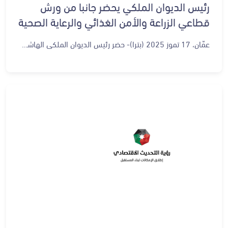
رئيس الديوان الملكي يحضر جانبا من ورش
قطاعي الزراعة والأمن الغذائي والرعاية الصحية
عمّان، 17 تموز 2025 (بترا)- حضر رئيس الديوان الملكي الهاشمي يوسف حسن العيسوي اليوم الخميس، جانبا من ورش العمل القطاعية الخاصة بقطاع الزراعة والأمن الغذائي وقطاع الرعاية الصحية، التي تعقد في الديوان الملكي الهاشمي في سياق المرحلة الثانية لرؤية التحديث الاقتصادي. وقال العيسوي إن رؤية التحديث الاقتصادي، التي أطلقت برعاية جلالة الملك عبدالله الثاني، تمثل خيارا وطنيا استراتيجيا، مشيرا إلى أن استضافة الديوان الملكي الهاشمي لهذه الورش، يعكس التزاما واضحا بتوجيهات جلالة الملك بضرورة تنفيذ الرؤية ضمن أطر زمنية محددة. وأوضح أن رؤية التحديث الاقتصادي تتكامل مع مسارات التحديث السياسي والإداري، ضمن رؤية ملكية شاملة هدفها الأول والأخير المواطن الأردني، وتحسين مستوى الخدمات المقدمة له في مختلف المجالات. وبين العيسوي أن انعقاد هذه الجلسات المخصصة للقطاع الزراعي والأمن الغذائي وقطاع الرعاية الصحية يحمل أهمية خاصة، نظرا لكون هذه القطاعات من أعمدة الاقتصاد الوطني وتلامس حياة المواطنين اليومية.