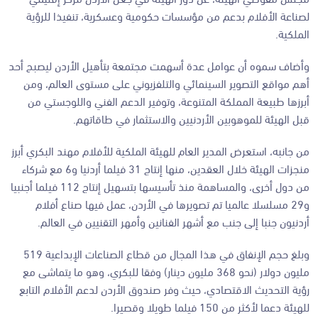
لصناعة الأفلام بدعم من مؤسسات حكومية وعسكرية، تنفيذا للرؤية
الملكية.
وأضاف سموه أن عوامل عدة أسهمت مجتمعة بتأهيل الأردن ليصبح أحد
أهم مواقع التصوير السينمائي والتلفزيوني على مستوى العالم، ومن
أبرزها طبيعة المملكة المتنوعة، وتوفير الدعم الفني واللوجستي من
قبل الهيئة للموهوبين الأردنيين والاستثمار في طاقاتهم.
من جانبه، استعرض المدير العام للهيئة الملكية للأفلام مهند البكري أبرز
منجزات الهيئة خلال العقدين، منها إنتاج 31 فيلما أردنيا و6 مع شركاء
من دول أخرى، والمساهمة منذ تأسيسها بتسهيل إنتاج 112 فيلما أجنبيا
و29 مسلسلا عالميا تم تصويرها في الأردن، عمل فيها صناع أفلام
أردنيون جنبا إلى جنب مع أشهر الفنانين وأمهر التقنيين في العالم.
وبلغ حجم الإنفاق في هذا المجال من قطاع الصناعات الإبداعية 519
مليون دولار (نحو 368 مليون دينار) وفقا للبكري، وهو ما يتماشى مع
رؤية التحديث الاقتصادي، حيث وفر صندوق الأردن لدعم الأفلام التابع
للهيئة دعما لأكثر من 150 فيلما طويلا وقصيرا.