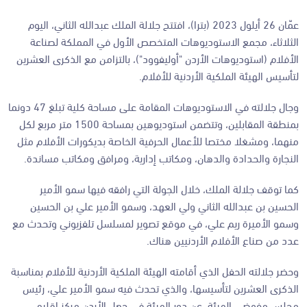
عمّان 26 أيلول 2023 (بترا)، افتتح جلالة الملك عبدالله الثاني، اليوم
الثلاثاء، مجمع الاستوديوهات المتخصص الأول في المملكة لصناعة
الأفلام (استوديوهات الأردن "أوليفوود")، بالتزامن مع الذكرى العشرين
لتأسيس الهيئة الملكية الأردنية للأفلام.
وجال جلالته في الاستوديوهات المقامة على مساحة كلية تبلغ 47 دونما
بمنطقة المقابلين، وتتضمن استوديوهين بمساحة 1500 متر مربع لكل
منهما، ومشغلا مختصا للأعمال الحرفية الخاصة بديكورات الأفلام مثل
النجارة والحدادة والدهان، ومكاتب إدارية، ومرافق ومكاتب مساندة.
كما توقف جلالة الملك، خلال الجولة التي رافقه فيها سمو الأمير
الحسين بن عبدالله الثاني ولي العهد، وسمو الأمير علي بن الحسين
وسمو الأميرة ريم علي، في موقع تصوير لمسلسل تلفزيوني وتحدث مع
عدد من صناع الأفلام الأردنيين هناك.
وحضر جلالته الحفل الذي أقامته الهيئة الملكية الأردنية للأفلام بمناسبة
الذكرى العشرين لتأسيسها، والذي تحدث فيه سمو الأمير علي، رئيس
مجلس مفوضي الهيئة، عن دور الهيئة في جعل الأردن مركز إقليمي