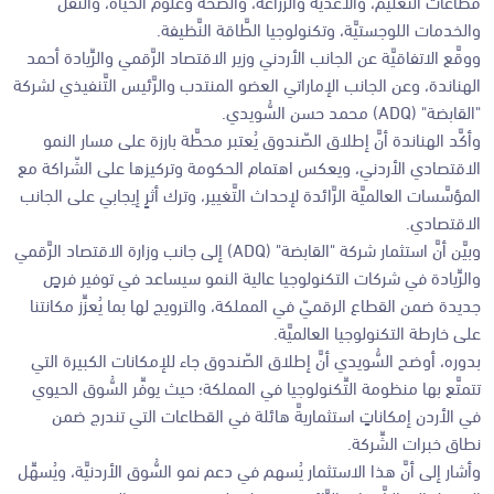
قطاعات التَّعليم، والأغذية والزِّراعة، والصحَّة وعلوم الحياة، والنَّقل
والخدمات اللوجستيَّة، وتكنولوجيا الطَّاقة النَّظيفة.
ووقَّع الاتفاقيَّة عن الجانب الأردني وزير الاقتصاد الرَّقمي والرِّيادة أحمد
الهناندة، وعن الجانب الإماراتي العضو المنتدب والرَّئيس التَّنفيذي لشركة
"القابضة" (ADQ) محمد حسن السُّويدي.
وأكَّد الهناندة أنَّ إطلاق الصّندوق يُعتبر محطَّة بارزة على مسار النمو
الاقتصادي الأردني، ويعكس اهتمام الحكومة وتركيزها على الشّراكة مع
المؤسَّسات العالميَّة الرَّائدة لإحداث التَّغيير، وترك أثرٍ إيجابي على الجانب
الاقتصادي.
وبيَّن أنَّ استثمار شركة "القابضة" (ADQ) إلى جانب وزارة الاقتصاد الرَّقمي
والرِّيادة في شركات التكنولوجيا عالية النمو سيساعد في توفير فرصٍ
جديدة ضمن القطاع الرقميّ في المملكة، والترويج لها بما يُعزِّز مكانتنا
على خارطة التكنولوجيا العالميَّة.
بدوره، أوضح السُّويدي أنَّ إطلاق الصّندوق جاء للإمكانات الكبيرة التي
تتمتَّع بها منظومة التِّكنولوجيا في المملكة؛ حيث يوفِّر السُّوق الحيوي
في الأردن إمكاناتٍ استثماريةَّ هائلة في القطاعات التي تندرج ضمن
نطاق خبرات الشِّركة.
وأشار إلى أنَّ هذا الاستثمار يُسهم في دعم نمو السُّوق الأردنيَّة، ويُسهِّل