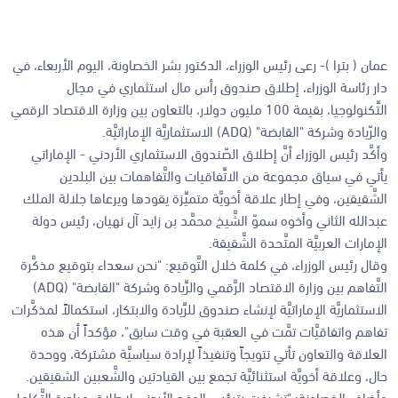
عمان ( بترا )- رعى رئيس الوزراء، الدكتور بشر الخصاونة، اليوم الأربعاء، في
دار رئاسة الوزراء، إطلاق صندوق رأس مال استثماري في مجال
التِّكنولوجيا، بقيمة 100 مليون دولار، بالتعاون بين وزارة الاقتصاد الرقمي
والرّيادة وشركة "القابضة" (ADQ) الاستثماريَّة الإماراتيَّة.
وأكَّد رئيس الوزراء أنَّ إطلاق الصّندوق الاستثماري الأردني - الإماراتي
يأتي في سياق مجموعة من الاتِّفاقيات والتَّفاهمات بين البلدين
الشَّقيقين، وفي إطار علاقة أخويَّة متميِّزة يقودها ويرعاها جلالة الملك
عبدالله الثاني وأخوه سموّ الشَّيخ محمَّد بن زايد آل نهيان، رئيس دولة
الإمارات العربيَّة المتَّحدة الشَّقيقة.
وقال رئيس الوزراء، في كلمة خلال التَّوقيع: "نحن سعداء بتوقيع مذكَّرة
التَّفاهم بين وزارة الاقتصاد الرَّقمي والرِّيادة وشركة "القابضة" (ADQ)
الاستثماريَّة الإماراتيَّة لإنشاء صندوق للرِّيادة والابتكار، استكمالاً لمذكَّرات
تفاهم واتفاقيَّات تمَّت في العقبة في وقت سابق"، مؤكداً أن هذه
العلاقة والتعاون تأتي تتويجاً وتنفيذاً لإرادة سياسيَّة مشتركة، ووحدة
حال، وعلاقة أخويَّة استثنائيَّة تجمع بين القيادتين والشَّعبين الشقيقين.
وأضاف الخصاونة: "تشرفت بترؤس الوفد الأردني لإطلاق مبادرة التَّكامل