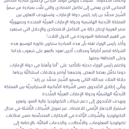
الصناعي الذي يفضي إلى تكامل اقتصادي والتي تمَّت بمبادرة من سموّ
الشّيخ محمَّد بن زايد رئيس دولة الإمارات، وتستهدف التعاون بين
المملكة الأردنية الهاشمية ودولة الإمارات العربيَّة المتحدة وجمهوريَّة
مصر العربية لإنتاج حالة من التكامل الاقتصادي والإحلال التي تستفيد
من القيم المضافة الموجودة في الدول الثلاث".
وأكد رئيس الوزراء ثقته بأن هذه المبادرة ستكون باكورة لتوسيع هذه
الشراكة لتضم أطرافاً ومجالات أخرى تعود بالنفع على شعوب بلداننا
وعلى المنطقة برمتها.
واختتم رئيس الوزراء حديثه بالتأكيد على "أننا وأهلنا في دولة الإمارات
دوما نكمِّل بعضنا البعض، وتجمعنا أواصر وعلاقات استثنائيَّة يرعاها
جلالة الملك عبدالله الثاني وسمو الشّيخ محمَّد بن زايد".
ويأتي إطلاق الصّندوق ضمن الشَّراكة الصِّناعية الاستراتيجيَّة بين المملكة
الأردنيَّة الهاشميَّة ودولة الإمارات العربيَّة المتَّحدة.
ويهدف الصّندوق إلى دعم شركات التكنولوجيا عالية النمو، وتعزيز
استمرار الازدهار الرَّقمي للاقتصاد، عبر تمويل الشَّركات النَّاشئة في مجال
التكنولوجيا، والشَّركات الرَّائدة في الابتكارات المتخصِّصة ضمن قطاعات
تكنولوجيا المعلومات، والاتِّصالات، والخدمات الماليَّة، بالإضافة إلى