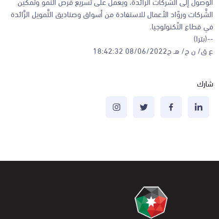
الوصول إلى الشَّركات الرَّائدة، ويعمل على تسريع فرص النمو وتمكين
الشَّركات وروّاد الأعمال للاستفادة من أسواق وصناديق التَّمويل الرَّائدة
في قطاع التّكنولوجيا.
--(بترا)
ع ق/ ن ح/ هـ ح08/06/2022 18:42:32
شارك