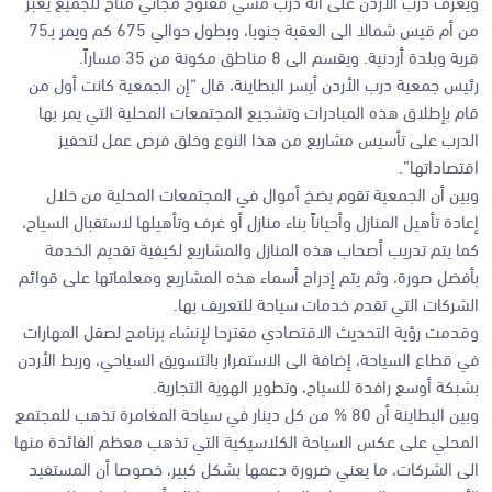
ويعرف درب الأردن على أنه درب مشي مفتوح مجاني متاح للجميع يعبر
من أم قيس شمالا الى العقبة جنوبا، وبطول حوالي 675 كم ويمر بـ75
قرية وبلدة أردنية. ويقسم الى 8 مناطق مكونة من 35 مساراً.
رئيس جمعية درب الأردن أيسر البطاينة، قال “إن الجمعية كانت أول من
قام بإطلاق هذه المبادرات وتشجيع المجتمعات المحلية التي يمر بها
الدرب على تأسيس مشاريع من هذا النوع وخلق فرص عمل لتحفيز
اقتصاداتها”.
وبين أن الجمعية تقوم بضخ أموال في المجتمعات المحلية من خلال
إعادة تأهيل المنازل وأحياناً بناء منازل أو غرف وتأهيلها لاستقبال السياح،
كما يتم تدريب أصحاب هذه المنازل والمشاريع لكيفية تقديم الخدمة
بأفضل صورة، وثم يتم إدراج أسماء هذه المشاريع ومعلماتها على قوائم
الشركات التي تقدم خدمات سياحة للتعريف بها.
وقدمت رؤية التحديث الاقتصادي مقترحا لإنشاء برنامج لصقل المهارات
في قطاع السياحة، إضافة الى الاستمرار بالتسويق السياحي، وربط الأردن
بشبكة أوسع رافدة للسياح، وتطوير الهوية التجارية.
وبين البطاينة أن 80 % من كل دينار في سياحة المغامرة تذهب للمجتمع
المحلي على عكس السياحة الكلاسيكية التي تذهب معظم الفائدة منها
الى الشركات، ما يعني ضرورة دعمها بشكل كبير، خصوصا أن المستفيد