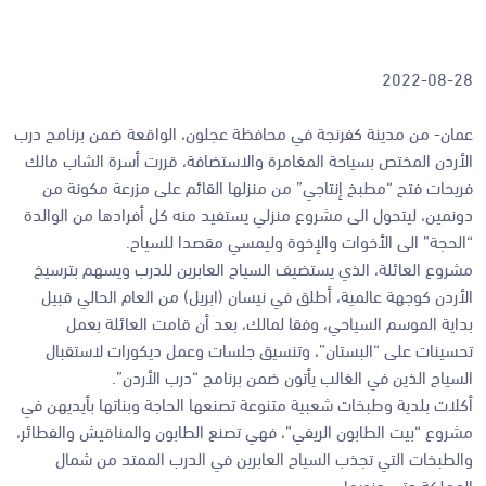
2022-08-28
عمان- من مدينة كفرنجة في محافظة عجلون، الواقعة ضمن برنامج درب
الأردن المختص بسياحة المغامرة والاستضافة، قررت أسرة الشاب مالك
فريحات فتح “مطبخ إنتاجي” من منزلها القائم على مزرعة مكونة من
دونمين، ليتحول الى مشروع منزلي يستفيد منه كل أفرادها من الوالدة
“الحجة” الى الأخوات والإخوة وليمسي مقصدا للسياح.
مشروع العائلة، الذي يستضيف السياح العابرين للدرب ويسهم بترسيخ
الأردن كوجهة عالمية، أطلق في نيسان (ابريل) من العام الحالي قبيل
بداية الموسم السياحي، وفقا لمالك، بعد أن قامت العائلة بعمل
تحسينات على “البستان”، وتنسيق جلسات وعمل ديكورات لاستقبال
السياح الذين في الغالب يأتون ضمن برنامج “درب الأردن”.
أكلات بلدية وطبخات شعبية متنوعة تصنعها الحاجة وبناتها بأيديهن في
مشروع “بيت الطابون الريفي”، فهي تصنع الطابون والمناقيش والفطائر،
والطبخات التي تجذب السياح العابرين في الدرب الممتد من شمال
المملكة حتى جنوبها.