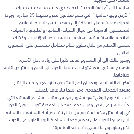
يشار هنا الى أن رؤية التحديث الاقتصادي كانت قد تضمنت محرك
“الأردن وجهة عالمية” التي تضم قطاعين تندرج تحتهما 25 مبادرة، ويوجه
المحرك عملية تحويل المملكة إلى مقصد رئيس للسياح الدوليين
المتخصصين، لا سيما في مجال السياحة الثقافية والطبيعية، السياحة
العلاجية والاستشفائية، السياحة الدينية، سياحة المؤتمرات، وكذلك
لمنتجي الأفلام من خلال تطوير نظام متكامل متخصص على المستوى
العالمي.
ويشير مالك الى أن المشروع ساعد كثيرا على زيادة دخل الأسرة،
وتحسين مستوى معيشتها، وسيجنبها اللجوء الى الدين والاقتراض لتلبية
احتياجاتها.
تفكر العائلة اليوم، وبعد أن نجح المشروع، بالتوسع من حيث الإنتاج
وتنويع الخدمات المقدمة، ومن بينها بناء غرف للمبيت.
“بيت الطابون الريفي” هو مشروع من بين مئات المشاريع المماثلة التي
بدأت تنتشر في مدن وقرى عدة، وقد كان لجمعية “درب الأردن” الدور
في إيجاد مثل هذه المشاريع من خلال تشجييع أبناء المجتمعات المحلية
التي يمر بها الدرب على تقديم خدمات سياحية للزوار المارين في الدرب
الذين يمارسون ما يسمى بـ”سياحة المغامرة”.