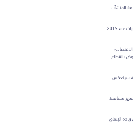
امة المنشآت
وفي حديثه عن الاستراتيجية الوطنية للسياحة، بين الفايز أن الهدف الذي "نسعى إلى تحقيقه من خلال الاستراتيجية الموضوعة، هو الوصول وتجاوز مستويات عام 2019
وبرنامج أولويات عمل الحكومة الاقتصادي
وة للنهوض بالقطاع
عمه سينعكس
تعزيز مساهمة
يادة الإنفاق