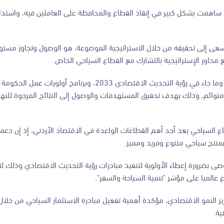
ونا، ساهمت بشكل كبير في إنقاذ القطاع والمحافظة على العاملين فيه، واستد
ع محاور الإستراتيجية بالتشارك مع القطاع السياحي الخاص.
وأشار إلى أن الوزارة تعمل على تحقيق محاور الاستراتيجية الوطنية للسياحة وما جاء في رؤية التحديث الاقتصادي 2033، 
البرنامج التنفيذي التأشيري للحكومة 2021-2023، بشكل متوائم، وذلك بهدف تحقيق المستهدفات والوصول إلى النتائج المرج
قطاع السياحي يعد أحد أهم القطاعات الواعدة في الاقتصاد الأردني، إذ إن د
تع بمنتج سياحي متنوع وفريد ومميز.
أوصى بضرورة إعطاء الأولوية لتنفيذ مبادرات رؤية التحديث الاقتصادي وذلك ل
ع عالميا على مؤشر "تنمية السياحة والسفر".
النمو الاقتصادي، مؤكدة أهمية تفعيل مبادرة الاستثمار السياحي من خلال ز
ية.