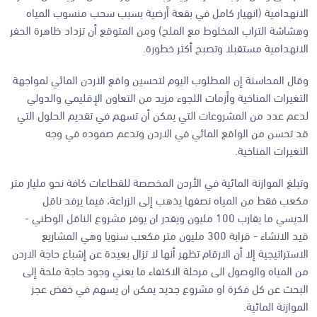
الانهدامية (انهيار كامل في بقعة أرضية بسبب سحب منسوب المياه
وهشاشة التراب المخلوط مع الملح) ومن المتوقع أن تزداد ظاهرة الحفر
الانهدامية مستقبلا وتصبح أكثر خطورة.
وقال المحاسنة إن المطلوب اليوم لتحسين واقع الاردن المائي لمواجهة
التغيرات المناخية وأزمات اللجوء مزيد من التعاون الإقليمي والدولي
لدعم عدد من المشروعات التي يمكن أن تسهم في تقديم الحلول التي
قد تحسن من الواقع المائي في الاردن وتدعم صموده في وجه
التغيرات المناخية.
وتبلغ الموازنة المائية في الأردن المخصصة للقطاعات كافة نحو مليار متر
مكعب فقط من المياه نصفها يذهب إلى الزراعة، فيما يرفد ناقل
الديسي ما يقارب 100 مليون ويقدر ان يوفر مشروع الناقل الوطني -
قيد الانشاء - قرابة 300 مليون متر مكعب سنويا وهي المشاريع
الاستراتيجية إلا أن الارقام تظهر أنها لا تزال بعيدة عن إشباع حاجة الاردن
من المياه والوصول الى مرحلة الاكتفاء ما يعني وجود حاجة ملحة إلى
البحث عن كل فكرة او مشروع جديد يمكن ان يسهم في خفض عجز
الموازنة المائية.