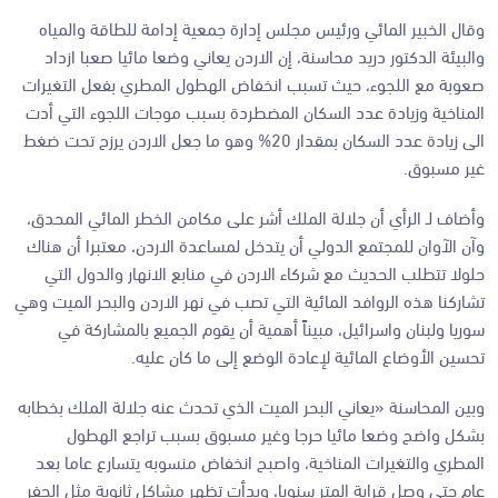
وقال الخبير المائي ورئيس مجلس إدارة جمعية إدامة للطاقة والمياه
والبيئة الدكتور دريد محاسنة، إن الاردن يعاني وضعا مائيا صعبا ازداد
صعوبة مع اللجوء، حيث تسبب انخفاض الهطول المطري بفعل التغيرات
المناخية وزيادة عدد السكان المضطردة بسبب موجات اللجوء التي أدت
الى زيادة عدد السكان بمقدار 20% وهو ما جعل الاردن يرزح تحت ضغط
غير مسبوق.
وأضاف لـ الرأي أن جلالة الملك أشر على مكامن الخطر المائي المحدق،
وآن الآوان للمجتمع الدولي أن يتدخل لمساعدة الاردن، معتبرا أن هناك
حلولا تتطلب الحديث مع شركاء الاردن في منابع الانهار والدول التي
تشاركنا هذه الروافد المائية التي تصب في نهر الاردن والبحر الميت وهي
سوريا ولبنان واسرائيل، مبيناً أهمية أن يقوم الجميع بالمشاركة في
تحسين الأوضاع المائية لإعادة الوضع إلى ما كان عليه.
وبين المحاسنة «يعاني البحر الميت الذي تحدث عنه جلالة الملك بخطابه
بشكل واضح وضعا مائيا حرجا وغير مسبوق بسبب تراجع الهطول
المطري والتغيرات المناخية، واصبح انخفاض منسوبه يتسارع عاما بعد
عام حتى وصل قرابة المتر سنويا، وبدأت تظهر مشاكل ثانوية مثل الحفر