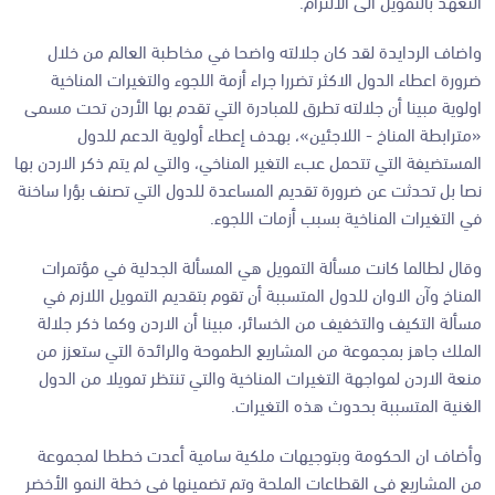
التعهد بالتمويل الى الالتزام.
واضاف الردايدة لقد كان جلالته واضحا في مخاطبة العالم من خلال
ضرورة اعطاء الدول الاكثر تضررا جراء أزمة اللجوء والتغيرات المناخية
اولوية مبينا أن جلالته تطرق للمبادرة التي تقدم بها الأردن تحت مسمى
«مترابطة المناخ - اللاجئين»، بهدف إعطاء أولوية الدعم للدول
المستضيفة التي تتحمل عبء التغير المناخي، والتي لم يتم ذكر الاردن بها
نصا بل تحدثت عن ضرورة تقديم المساعدة للدول التي تصنف بؤرا ساخنة
في التغيرات المناخية بسبب أزمات اللجوء.
وقال لطالما كانت مسألة التمويل هي المسألة الجدلية في مؤتمرات
المناخ وآن الاوان للدول المتسببة أن تقوم بتقديم التمويل اللازم في
مسألة التكيف والتخفيف من الخسائر، مبينا أن الاردن وكما ذكر جلالة
الملك جاهز بمجموعة من المشاريع الطموحة والرائدة التي ستعزز من
منعة الاردن لمواجهة التغيرات المناخية والتي تنتظر تمويلا من الدول
الغنية المتسببة بحدوث هذه التغيرات.
وأضاف ان الحكومة وبتوجيهات ملكية سامية أعدت خططا لمجموعة
من المشاريع في القطاعات الملحة وتم تضمينها في خطة النمو الأخضر