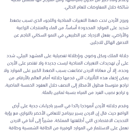
شائكة خلال المفاوضات للعام الحالي.
ويرزح الأردن تحت ضغط التغيرات المناخية واللجوء الذي تسبب بضغط
شديد على الموارد المحدودة أساساً، من الماء والمنتجات الزراعية
والأراضي، بفعل الازدياد غير الطبيعي في النمو السكاني الناجم عن
التدفق الهائل للاجئين.
جلالة الملك وبكل وضوح، وبإطلالة تفصيلية على المشهد البيئي، شدد
على أن تهديدات التغيرات المناخية ليست جديدة ولا تقتصر على الأردن
وحده، إلا أن معاناة الاردن تضاعفت بسبب الضغط الكبير على الموارد ولا
يمكن إخفاء هذه التأثيرات التي قدمها جلالته أمام العالم بالأرقام، من
تراجع متوسط هطول الأمطار إلى النصف خلال العقود الخمسة الماضية،
و تراجع نصيب الفرد من المياه بنسبة ثمانين بالمئة.
وقدم جلالته الأردن أنموذجا رائدا في السير باجراءات جدية على أرض
الواقع حيث قال إن الاردن يسير ببرنامج للتعافي الأخضر بالتوازي مع رؤية
التحديث الاقتصادي التي أطلقتها المملكة، مشيراً إلى أننا في الاردن
نعمل على الاستثمار في الموارد الوفيرة من الطاقة الشمسية وطاقة