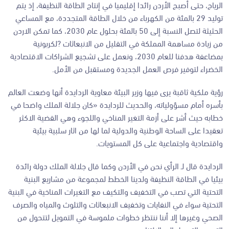
الرياح، حتى أصبح الأردن رائدا إقليميا في إنتاج الطاقة النظيفة، إذ يتم
توليد 29 بالمئة من الكهرباء من خلال الطاقة المتجددة، مع المساعي
الحثيثة لتصل النسبة إلى 50 بالمئة بحلول عام 2030، كما تمكن الاردن
من زيادة مساهمة المملكة في التقليل من الانبعاثات ?لكربونية
بمضاعفة هدفنا للعام 2030، ونعمل على تشجيع الشراكات الاقتصادية
الخضراء لتوفير فرص العمل الجديدة ومستقبل من الأمل.
رؤية ملكية ثاقبة يرى فيها وزير البيئة معاوية الردايدة أنها وضعت العالم
بأسره أمام مسؤولياته، والحديث للردايدة «كان جلالة الملك واضحا في
خطابه حيث أشر على أزمة التغير المناخي واللجوء وهي القضية الاكثر
تعقيدا على الساحة الوطنية والدولية لما لها من اثار سلبية بيئية
واقتصادية واجتماعية على كل المستويات.
الردايدة قال لـ الرأي نحن في الأردن وكما قال جلالة الملك دولة رائدة
بيئيا في الطاقة النظيفة ولدينا الخطط لمجموعة من مشاريع البنية
التحتية التي تصب في التخفيف والتكيف مع التغيرات المناخية في البنية
التحتية سواء في النفايات وتخفيف الانبعاثات والتلوث والمياه والصرف
الصحي وغيرها إلا أننا ننتظر خطوات ملموسة في التمويل لتتحول من