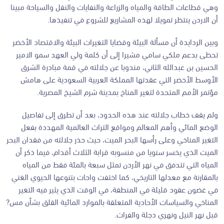
وهي قطاعات الطاقة والمياه والزراعة والنفايات والنقل والسياحة مبينا
أن الاردن ينتظر تمويلا لهذه المشاريع للشروع في تنفيذها.
وبين الردايدة أن مسألة البيئة وقضايا التغيرات البيئة والاقتصاد الأخضر
تحظى بدعم ملكي سامي مشيرا إلى أن كلمة ولي العهد سمو الامير
الحسين بن عبدالله الثاني، مندوبا عن جلالته في قمة مبادرة الشرق
الأوسط الأخضر التي عقدتها المملكة العربية السعودية على هامش
مؤتمر الأمم المتحدة لتغير المناخ بمدينة شرم الشيخ المصرية.
ولم يقف خطاب جلالته عند هذه الحدود، بعد أن تطرق إلى تفاصيل
الوضع المائي وأهم المعالم ومواقع التراث العالمية المهددة بفعل
التغير المناخي وعلى رأسها البحر الميت، حيث حذر جلالته من فقدان البحر
الميت الذي يخسر سنويا من منسوبه قرابة الثلاث أقدام، فيما ذكر أن
المياه التي تتدفق في نهر الأردن تمثل سبعة بالمئة فقط من المياه
بالمقارنة مع معدلها التاريخي، كما اختفت واحات بتنوعها الحيوي الغني
في غضون عقود قليلة في المنطقة، في الوقت الذي يثير فيه التغير
المناخي والسياسات الأحادية المتعلقة بالموارد المائية القلق بشأن مس?
قبل نهر النيل ونهري دجلة والفرات.