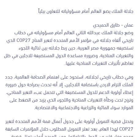
جلالة الملك يضع العالم أمام مسؤولياته للتعاون بيئياً
عمان - طارق الحميدي
وضع جلالة الملك عبدالله الثاني العالم أمام مسؤولياته في خطاب
تاريخي ألقاه جلالته في مؤتمر الأمم المتحدة لتغير المناخ COP27 الذي
تستضيفه جمهورية مصر العربية، حين ربط جلالته بين ثنائية اللجوء
والتغيرات المناخية، وضرورة مساعدة الدول المستضيفة للاجئين في ظل
تعاظم تأثيرات التغيرات المناخية عليها.
وفي خطاب تاريخي لجلالته، استحوذ على اهتمام الصحافة العالمية، جدد
الملك التزام الاردن باستضافة اللاجئين، إلا أنه تحدث بصراحة حول ضرورة
إعطاء أولوية الدعم للدول المستضيفة التي تتحمل عبء التغير المناخي،
وترزح تحت وطأة التغيرات المناخية واللجوء الذي يزيد من الضغط على
الموارد سواء المائية والزراعية والاجتماعية والاقتصادية.
وتحتل قضية التمويل أولوية على جدول أعمال قمة الأمم المتحدة لتغير
COP27 لهذا العام، بعد تعثر التمويل المطلوب خلال المؤتمرات السابقة
وعدم وفاء كثير من الدول بالتزاماتها، ومن المرجح أنها ستمثل قضية