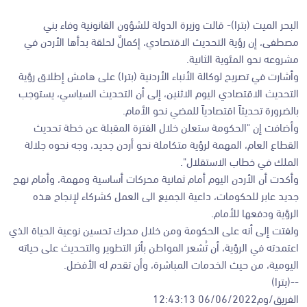
البحر الميت (بترا)- قالت وزيرة الدولة للشؤون القانونية وفاء بني
مصطفى، إن رؤية التحديث الاقتصادي، إكمالٌ لحلقة بدأها الأردن في
مشروعه نحو المئوية الثانية.
وأشارت في تصريح لوكالة الأنباء الأردنية (بترا) على هامش إطلاق رؤية
التحديث الاقتصادي اليوم الاثنين، إلى أن التحديث السياسي، يستوجب
بالضرورة تحديثاً اقتصادياً للمضي نحو الأمام.
وأضافت إن "الحكومة ستعلن خلال الفترة المقبلة عن خطة تحديث
القطاع العام، المهمة لرؤية متكاملة نحو أردن جديد، وجه نحوه جلالة
الملك في خطاب الاستقلال".
وأكدت أن الأردن اليوم أمام ثمانية محركات أساسية ومهمة، وأمام نهج
جديد عابر للحكومات، داعية الجميع الى العمل كشركاء لإنجاح هذه
الرؤية ودفعها للأمام.
ولفتت إلى أنه على الحكومة ومن خلال محرك تحسين نوعية الحياة الذي
اعتمدته في الرؤية، أن تُشعر المواطن بأثر التطوير والتحديث على حياته
اليومية، من حيث الخدمات المباشرة، وأن تقدم له الأفضل.
--(بترا)
الفريق/وم06/06/2022 12:43:13