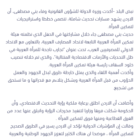
نبض البلد -أكدت وزيرة الدولة للشؤون القانونية وفاء بني مصطفى، أن
الاردن يشهد مسارات تحديث شاملة، تتضمن خططا واستراتيجيات
لتمكين المرأة.
حديث بني مصطفى جاء خلال مشاركتها في الحفل الذي نظمته هيئة
تمكين المرأة العربية التابعة لاتحاد المصارف العربية، بالتعاون مع الاتحاد
الدولي للمصرفيين العرب، تحت عنوان "تجارب ناجحة للمرأة العربية في
ظل التحديات والأزمات الاقتصادية المتتالية"، والذي تم خلاله تنصيب
خلود السقاف رئيسة هيئة تمكين المرأة العربية.
وأكدت أهمية اللقاء والذي يمثل خارطة طريق لبذل الجهود والعمل
الدؤوب من قبل المرأة العربية وبشكل يتلاءم مع قدراتها و ما تستحق
من تشجيع.
وأضافت أن الاردن اطلق برعاية ملكية رؤية التحديث الاقتصادي، وأن
الحكومة شكلت فريقا وزاريا لتنفيذ مخرجات الرؤية وانبثق عنها عدد من
الفرق القطاعية ومنها فريق لتمكين المرأة .
وقالت إن المؤشرات الدولية تؤكد ان الاردن يسير في الطريق الصحيح
لتمكين المرأة ، موضحا ان هناك الكثير لتعزيز الجهود الوطنية والعربية