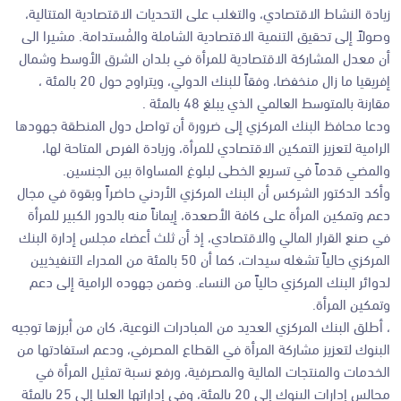
زيادة النشاط الاقتصادي، والتغلب على التحديات الاقتصادية المتتالية،
وصولاً إلى تحقيق التنمية الاقتصادية الشاملة والمُستدامة. مشيرا الى
أن معدل المشاركة الاقتصادية للمرأة في بلدان الشرق الأوسط وشمال
إفريقيا ما زال منخفضا، وفقاً للبنك الدولي، ويتراوح حول 20 بالمئة ،
مقارنة بالمتوسط العالمي الذي يبلغ 48 بالمئة .
ودعا محافظ البنك المركزي إلى ضرورة أن تواصل دول المنطقة جهودها
الرامية لتعزيز التمكين الاقتصادي للمرأة، وزيادة الفرص المتاحة لها،
والمضي قدماً في تسريع الخطى لبلوغ المساواة بين الجنسين.
وأكد الدكتور الشركس أن البنك المركزي الأردني حاضراً وبقوة في مجال
دعم وتمكين المرأة على كافة الأصعدة، إيماناً منه بالدور الكبير للمرأة
في صنع القرار المالي والاقتصادي، إذ أن ثلث أعضاء مجلس إدارة البنك
المركزي حالياً تشغله سيدات، كما أن 50 بالمئة من المدراء التنفيذيين
لدوائر البنك المركزي حالياً من النساء. وضمن جهوده الرامية إلى دعم
وتمكين المرأة.
، أطلق البنك المركزي العديد من المبادرات النوعية، كان من أبرزها توجيه
البنوك لتعزيز مشاركة المرأة في القطاع المصرفي، ودعم استفادتها من
الخدمات والمنتجات المالية والمصرفية، ورفع نسبة تمثيل المرأة في
مجالس إدارات البنوك إلى 20 بالمئة، وفي إداراتها العليا إلى 25 بالمئة