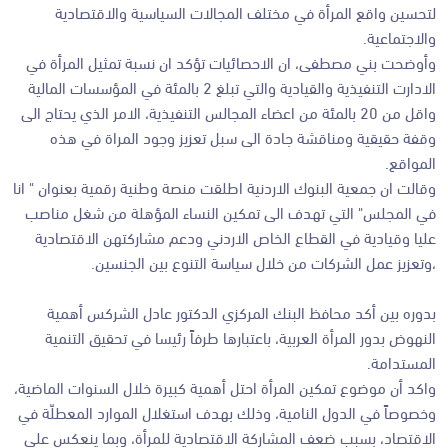
لتحسين واقع المرأة في مختلف المجالات السياسية والاقتصادية
والاجتماعية.
وأوضحت بني مصطفى، ان الاحصائيات تؤكد ان نسبة تمثيل المرأة في
الادارت التنفيذية والقيادية والتي تبلغ 2 بالمئة في المؤسسات المالية
واقل من 20 بالمئة من اعضاء المجالس التنفيذية، الامر الذي يحتاج الى
وقفة حقيقية ومناقشة جادة الى سبل تعزيز وجود المراة في هذه
المواقع.
وقالت ان جمعية البنوك الاردنية اطلقت منصة وطنية رقمية بعنوان " انا
في المجلس" التي تهدف الى تمكين النساء المؤهلة من شغل مناصب
عليا وقيادية في القطاع الخاص الاردني ودعم مشاركتهن الاقتصادية
،وتعزيز عمل الشركات من خلال سياسة التنوع بين الجنسين.
بدوره بين أكد محافظ البنك المركزي الدكتور عادل الشركس أهمية
النهوض بدور المرأة العربية، باعتبارها طرفاً رئيسا في تحقيق التنمية
المستدامة.
واكد أن موضوع تمكين المرأة احتل أهمية كبيرة خلال السنوات الماضية،
وخصوصاً في الدول النامية، وذلك بهدف استغلال الموارد المعطلّة في
الاقتصاد، بسبب ضعف المشاركة الاقتصادية للمرأة، وبما ينعكس على