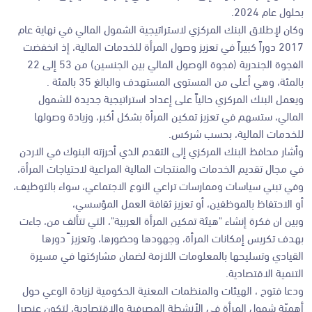
بحلول عام 2024.
وكان لإطلاق البنك المركزي لاستراتيجية الشمول المالي في نهاية عام
2017 دوراً كبيراً في تعزيز وصول المرأة للخدمات المالية، إذ انخفضت
الفجوة الجندرية (فجوة الوصول المالي بين الجنسين) من 53 إلى 22
بالمئة، وهي أعلى من المستوى المستهدف والبالغ 35 بالمئة .
ويعمل البنك المركزي حالياً على إعداد استراتيجية جديدة للشمول
المالي، ستسهم في تعزيز تمكين المرأة بشكل أكبر، وزيادة وصولها
للخدمات المالية، بحسب شركس.
وأشار محافظ البنك المركزي إلى التقدم الذي أحرزته البنوك في الاردن
في مجال تقديم الخدمات والمنتجات المالية المراعية لاحتياجات المرأة،
وفي تبني سياسات وممارسات تراعي النوع الاجتماعي، سواء بالتوظيف،
أو الاحتفاظ بالموظفين، أو تعزيز ثقافة العمل المؤسسي،
وبين ان فكرة إنشاء "هيئة تمكين المرأة العربية"، التي تتألف من، جاءت
بهدف تكريس إمكانات المرأة، وجهودها وحضورها، وتعزيز ً دورها
القيادي وتسليحها بالمعلومات اللازمة لضمان مشاركتها في مسيرة
التنمية الاقتصادية.
ودعا فتوح ، الهيئات والمنظمات المعنية الحكومية لزيادة الوعي حول
أهميّة شمول المرأة في الأنشطة المصرفية والاقتصادية، لتكون عنصرا