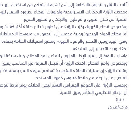
أنابيب النقل والتوزيع، بالاضافة إلى سن تشريعات تمكن من استخدام الهيد
وحددت الرؤية الامكانات الاستراتيجية وأولويات القطاع بضرورة السعي ل
التنمية من خلال التنوع، والتوطين، والابتكار، والتطوير السريع.
وبخصوص قطاع الكهرباء ركزت الرؤية على تطوير قطاع طاقة أكثر كفاءة وم
اما قطاع المواد الهيدروكربونية فدعت إلى التحقق من متوسط الاحتياطيات 
وهي الهيدروجين الأخضر والوقود الحيوي وتحفيز استهلاك الطاقة بكفاءة في 
بكفاء وبدء التصدير إلى المنطقة.
واشارت الرؤية إلى تعزيز الإطار القانوني لتمكين نمو القطاع، وبناء شبكة لت
وبخصوص واقع القطاع، اكدت الرؤية أن هيكل التعرفة غير المناسب يعيق من 
وقا
الماضي على الرغم من جائحة فيروس كورونا المستجد.
وبحسب الرؤية، فان الموقع الجغرافي الاستراتيجي الملائم يوفر فرصا لتو
أن الإطار التنظيمي المتأخر يعيق التنمية.
--(بترا)
م ف/ف ق