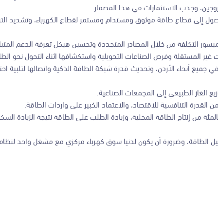
روجين، وجذب الاستثمارات في هذا المضمار.
لوصول إلى قطاع طاقة موثوق ومستدام ومستمر لقطاع الكهرباء، وتشديد التر
يسور التكلفة من خلال المصادر المتجددة وتحسين هيكل تعرفة الدعم المتبا
غير المستقلة وفرص الصناعات التحويلية واستكشافها اثناء التحول نحو الطا
جميع أنحاء الأردن، وتحديث قدرة شبكة الطاقة الذكية واتصالها لتلبية احتي
وزيع الغاز الطبيعي إلى المجمعات الصناعية.
القدرة التنافسية للاقتصاد، والاعتماد الكبير على واردات الطاقة.
لت الرؤية إن عمليات الطاقة المتجددة تساهم سريعة النمو بنسبة 26 بالمئة من إنتاج الطاقة المحلية، وزيادة الطلب على الطاقة نتيجة ال
صيل الطاقة، وضرورة أن يكون لدنيا سوق كھرباء مرکزي مع مشغل واحد لنظام