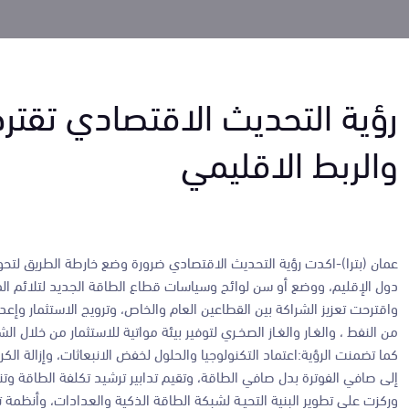
رؤية التحديث الاقتصادي تقترح
والربط الاقليمي
عمان (بترا)-اكدت رؤية التحديث الاقتصادي ضرورة وضع خارطة الطريق لتحول 
دول الإقليم، ووضع أو سن لوائح وسياسات قطاع الطاقة الجديد لتلائم ا
واقترحت تعزيز الشراكة بين القطاعين العام والخاص، وترويج الاستثمار وإع
من النفط ، والغـار والغـاز الصخـري لتوفير بيئة مواتية للاستثمار من خلال ال
كما تضمنت الرؤية:اعتماد التكنولوجيا والحلول لخفض الانبعاثات، وإزالة ا
إلى صافي الفوترة بدل صافي الطاقة، وتقيم تدابير ترشيد تكلفة الطاقة وتنف
وركزت على تطوير البنية التحيـة لشبكة الطاقة الذكية والعدادات، وأنظمة