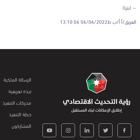
-- (بترا)
الفريق/أ أ/ب ط06/06/2022 13:10:06
الرسالة الملكية
نبذة تعريفية
محركات التنفيذ
خطة التنفيذ
المشاركون