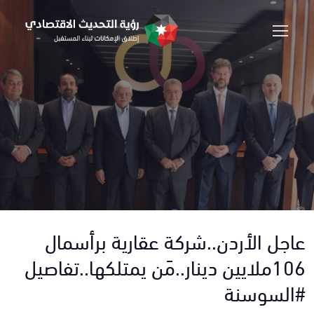
عاجل الأردن..شركة عقارية برأسمال
106ملايين دينار..مَن يمتلكها..تفاصيل
#السوسنة