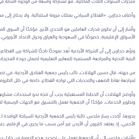
منجزات السنوات الثلاث الماضية، مع مشاركة واسعة من الوجوه الشابة في ا
وأضاف حجازين: «القطاع السياحي يمتلك مرونة استثنائية، ولا يحتاج إلى مص
وأشار إلى أن تطوير قدرات العاملين هو التحدي الأبرز، مؤكدًا أن السوق 
الأسواق الإقليمية، خصوصًا في السعودية والعراق ودول الاتحاد الأوروبي،
ونوّه حجازين إلى أن الشركة الأردنية تُعد نموذجًا ناجحًا للشراكة بين ال
البنية التحتية والمراجعة المستمرة للمعايير التعليمية لضمان جودة المخرجات،
من جهته، قال حسين الهلالات، نائب رئيس جمعية الفنادق الأردنية، في تصري
لمراجعة نقاط الضعف والتحديات التي تواجه القطاع، خاصة في ظل الظروف 
وأوضح الهلالات أن الخطط المستقبلية يجب أن تتجه نحو استحداث مشاريع 
وتطوير الخدمات، مؤكدًا أن الجمعية تعمل بالتنسيق مع الجهات الرسمية ل
بدورها، أكدت يسار ملحس، نائبة رئيس الجمعية الأردنية للسياحة الوافدة لـ»ا
الأجنبي، إذ يعتقد كثيرون أن الأردن غير آمن بسبب ما يجري في الإقليم، رغم 
وأشارت ملحس إلى أن الجمعية تعمل على تصحيح هذه الصورة من خلال حم