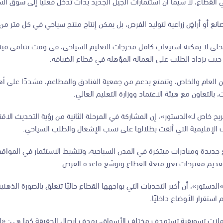
لقطاع، لا سيما أن استثمارات الجيل الجديد بدأت تدخل فعليًا إلى سوق الس
انع أو أراضٍ زراعية لتوليد الفرص، بل يمكن إنتاج منتج سياحي في كل متر من
المحلي لا يمكنه استيعاب كامل مخرجات التعليم السياحي، في وقت تتنامى في
 حيث يزداد الطلب على العمالة المؤهلة في قطاع الضيافة.
قطاعين العام والخاص، وتتمتع بدعم من جمعية الفنادق والمطاعم، مشددًا على 
 بالتعاون مع هيئة الاعتماد ووزارة التعليم العالي.
ح خاص لـ»الدستور»، إن المشاركة في المرحلة الثانية من رؤية التحديث الاق
الإقليمية التي ألقت بظلالها على نسب الإشغال والطلب السياحي.
جديدة ومبادرات مبتكرة في المدن السياحية، وتنشيط الاستثمار في المواقع
تقديم مقترحات تعزز منعة القطاع وتوسّع قاعدة الفرص.
لدستور»، أن أكبر التحديات التي يواجهها القطاع حاليًا تتعلق بالصورة الذهني
استقرار الأوضاع داخليًا.
لات تسويقية تستهدف مختلف الأسواق، بهدف إيصال الحقيقة كما هي: «الأ