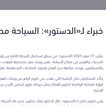
خبراء لـ«الدستور»: السياحة م
عمّان، 17 تموز 2025 (الدستور)- في سياق استكمال المرحلة ا
التحديات والفرص في قطاع السياحة، ضمن ورشة عمل متخصصة انعقدت في ا
والمستثمرين، بهدف مراجعة سير العمل وتجويد المبادرات المستقبلية، تعزيزًا لرؤية «
وأكد المشاركون خلال الجلسة التي عقدت في اليوم الرابع من ورشات العمل، 
الرؤية الملكية الواضحة لتطوير القطاع تمثل خريطة طريق لتمكين الأردن من ال
التحتية.
وفي تصريح خاص لـ«الدستور»، قال الدكتور عماد حجازين، مدير عام الشركة ال