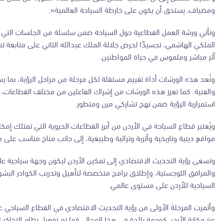
ومضياف، يستحق أن يكون على خارطة السياحة العالمية».
وتأتي ورشة العمل القطاعية حول السياحة ضمن سلسلة من الجلسات التي ان
الملكي الهاشمي، تجسيدًا لحرص جلالة الملك عبدالله الثاني على متابعة 
أثر مباشر وملموس في حياة المواطنين.
وتُعد هذه الورشات أداة تقييم مستقلة لكل مرحلة من مراحل الرؤية، بما ي
والفنية. كما تعزز هذه الورشات من إشراك الفاعلين من مختلف القطاعات، 
استمرارية الرؤية ضمن نهج تشاركي مرن ومتطور.
ويُعتبر قطاع السياحة في الأردن من أبرز القطاعات الحيوية التي تمتلك إمك
مواقع دينية وتاريخية وأثرية وتراثية وطبيعية، إلى جانب مناخ مناسب على 
وتسعى رؤية التحديث الاقتصادي إلى تمكين الأردن ليكون وجهة سياحية عالم
والمرافق اللوجستية، وإطلاق برامج متخصصة لتأهيل وتدريب الكوادر البشرية
السياحية للأردن على مستوى عالمي.
وأثمرت المرحلة الأولى من رؤية التحديث الاقتصادي في القطاع السياحي عن 
عزز مكانة الأردن كوجهة رائدة في هذا المجال. كما تم تفعيل نظام التذاكر 