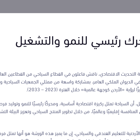
حرك رئيسي للنمو والتشغيل
لثانية من رؤية التحديث الاقتصادي، ناقش فاعلون في القطاع السياحي من القطاعين الع
لديوان الملكي العامر، بمشاركة واسعة من ممثلي الجمعيات السياحية وال
الأردن كوجهة عالمية» خلال الفترة (2023 – 2033).
أن السياحة تمثل ركيزة اقتصادية أساسية، ومحركًا رئيسيًا للنمو وتوليد فر
منافسة إقليميًا وعالميًا، من خلال تطوير المنتج السياحي وتعزيز البيئة التشر
أردنية للتعليم الفندقي والسياحي، إن ما يميز هذه الورشة هو أنها تمثل فرص