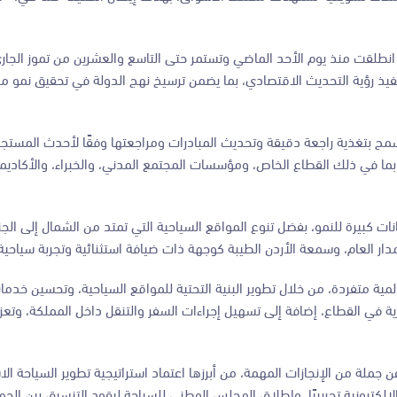
طلقت منذ يوم الأحد الماضي وتستمر حتى التاسع والعشرين من تموز الجاري
تنفيذ رؤية التحديث الاقتصادي، بما يضمن ترسيخ نهج الدولة في تحقيق نمو 
سمح بتغذية راجعة دقيقة وتحديث المبادرات ومراجعتها وفقًا لأحدث المستجد
بما في ذلك القطاع الخاص، ومؤسسات المجتمع المدني، والخبراء، والأكاديم
انات كبيرة للنمو، بفضل تنوع المواقع السياحية التي تمتد من الشمال إلى ا
مدار العام، وسمعة الأردن الطيبة كوجهة ذات ضيافة استثنائية وتجربة سياحية
ية متفردة، من خلال تطوير البنية التحتية للمواقع السياحية، وتحسين خدما
 في القطاع، إضافة إلى تسهيل إجراءات السفر والتنقل داخل المملكة، وتعزيز 
جملة من الإنجازات المهمة، من أبرزها اعتماد استراتيجية تطوير السياحة الا
الإلكترونية تجريبيًا، وإطلاق المجلس الوطني للسياحة ليقود التنسيق بين الج