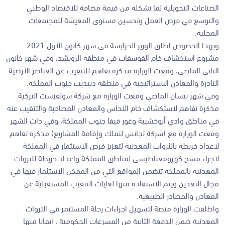
الصناعات التحويلية لما تشكله من قيمة مضافة للاقتصاد الوطني
والتوسع في فرص العمل وتحسين مستوى المعيشة للمجتمعات
المحلية.
وبهذا الخصوص اطلق الوزير الخرابشة في شهر كانون الأول 2021
مشروع استكشاف خام الفوسفات في منطقة الرويشد، وفي شهر كانون
الثاني الماضي، وقعت الوزارة مذكرة تفاهم للتنقيب عن العناصر الأرضية
النادرة والمعادن الاستراتيجية في منطقة دبيديب جنوب المملكة.
وفي شهر نيسان الماضي وقعت الوزارة مع شركة سولفيست التركية
مذكرة تفاهم لاستكشاف خام النحاس والمعادن المصاحبة والتنقيب عنه
في مناطق وادي أبوخشيبة وغور فيفا جنوب المملكة، وفي ذات الشهر
وقعت الوزارة مع (شركة تجانس لتملك وإقامة المشاريع) مذكرة تفاهم
لاعداد خريطة بالثروات المعدنية لتعزيز فرص الاستثمار في المملكة
لاجراء مسح كهرومغناطيسي لمناطق المملكة واعداد خريطة للثروات
المعدنية بالمملكة تتضمن المواقع التي من الممكن الاستثمار فيها في
مجال التعدين ويتم الاستفادة منها لغايات التنقيب المستقبلية عن
المعادن والمصادر الطبيعية.
واطلقت الوزارة منصة لتسهيل اجراءات رحلة المستثمر في الثروات
المعدنية ضمن الدفعة الثانية من المسرعات الحكومية ، ايمانا منها