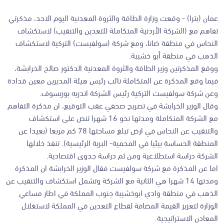
عمان (بترا) - وقعت وزارة الطاقة والثروة المعدنية اليوم الاحد، مذكرتي
تفاهم مع (الشركة الأردنية المتكاملة للتعدين والتنقيب) لاستكشاف
النحاس في منطقة ضانا، ومع شركة (سولفيست) التركية لاستكشاف
الذهب في منطقة أبو خشيبة.
ووقع المذكرتين وزير الطاقة والثروة المعدنية الدكتور صالح الخرابشة،
فيما وقع المذكرة عن المتكاملة نائب رئيس هيئة المديرين معين قدادة
وعن شركة سولفيست التركية رئيس الشركة اندريه بوريسوف.
وقال الوزير الخرابشة في تصريح صحفي عقب التوقيع، ان مذكرة التفاهم
مع الشركة المتكاملة ومدتها نحو 16 شهرا تنص على استكشاف
والتنقيب عن النحاس في ارض تبلغ مساحتها 78 كم مربعا (بعيدا عن
المنطقة الحساسة بيئيا في المحمية- البرية الرئيسية). تنفذ خلالها
الشركة دراسة استطلاعية ومن ثم دراسة جدوى اقتصادية.
اما عن المذكرة مع شركة سولفيست فقال الوزير الخرابشة ان المذكرة
ومدتها 14 شهرا هي الثانية مع الشركة وتشمل استكشاف والتنقيب عن
الذهب في منطقة وادي ابوخشيبة جنوب المملكة في اطار مساعي
الوزارة لتعزيز القيمة المضافة لقطاع التعدين في المملكة لاستغلال
المعادن الاستراتيجية.