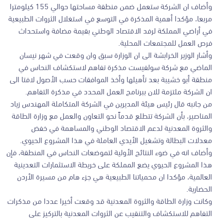
وأضاف ان الشركة ستعمل ضمن منطقة مساحتها حوالي 155 كيلومترا
مربعا، مؤكدا أهمية المذكرة في التوسع في استغلال الثروات الطبيعية
في أراضي المملكة لرفد الاقتصاد الوطني بقيمة مضافة واستحداث
فرص العمل للمجتمعات المحلية.
وأشار الوزير الخرابشة الى ان الوزارة سبق وان وقعت في شهر نيسان
الماضي مع شركة سولفيست مذكرة تفاهم لاستكشاف النحاس في
منطقة أبو خشيبة بعد تأهيلها وأخذ الموافقات حسب الأصول لافتا الى
ان الشركة ملتزمة للان ببرنامج العمل المحدد في مذكرة التفاهم.
من جانبه قال رئيس هيئة المديرين في الشركة المتكاملة المهندس زياد
المناصير، بأن الشركة تتطلع قدماً نحو التعاون والعمل مع وزارة الطاقة
والثروة المعدنية لدعم الاقتصاد الوطني والمساهمة في خفض
معدلات البطالة وتشغيل الأيدي العاملة في هذا المشروع الحيوي.
وأضاف انه في ضوء النتائج الأولية لتموضعات النحاس في المنطقة، فإن
هذا المشروع الحيوي يضع المملكة على خريطة الاستثمارات التعدينية
العالمية، مؤكدا ان محمياتنا الطبيعية هي جزء هام من مسيرة الأردن
الحضارية.
وكانت وزارة الطاقة والثروة المعدنية قد وقعت أخيرا عددا من مذكرات
التفاهم للاستكشاف والتنقيب عن الثروات المعدنية بالتركيز على