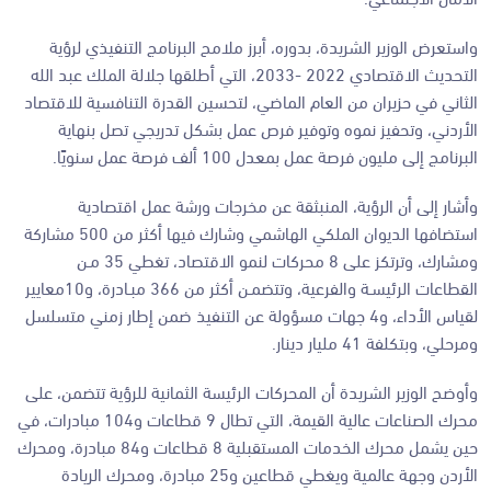
واستعرض الوزير الشريدة، بدوره، أبرز ملامح البرنامج التنفيذي لرؤية
التحديث الاقتصادي 2022 -2033، التي أطلقها جلالة الملك عبد الله
الثاني في حزيران من العام الماضي، لتحسين القدرة التنافسية للاقتصاد
الأردني، وتحفيز نموه وتوفير فرص عمل بشكل تدريجي تصل بنهاية
البرنامج إلى مليون فرصة عمل بمعدل 100 ألف فرصة عمل سنويًا.
وأشار إلى أن الرؤية، المنبثقة عن مخرجات ورشة عمل اقتصادية
استضافها الديوان الملكي الهاشمي وشارك فيها أكثر من 500 مشاركة
ومشارك، وترتكز على 8 محركات لنمو الاقتصاد، تغطي 35 مـن
القطاعات الرئيسـة والفرعية، وتتضمـن أكثر من 366 مبـادرة، و10معايير
لقياس الأداء، و4 جهات مسؤولة عن التنفيذ ضمن إطار زمني متسلسل
ومرحلي، وبتكلفة 41 مليار دينار.
وأوضح الوزير الشريدة أن المحركات الرئيسة الثمانية للرؤية تتضمن، على
محرك الصناعات عالية القيمة، التي تطال 9 قطاعات و104 مبادرات، في
حين يشمل محرك الخدمات المستقبلية 8 قطاعات و84 مبادرة، ومحرك
الأردن وجهة عالمية ويغطي قطاعين و25 مبادرة، ومحرك الريادة