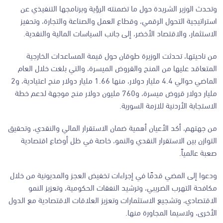
وتحدث الوزير الشريدة حول ما تضمنته الرؤية وبرنامجها التنفيذي عن
استراتيجية التحول الرقمي، وقطاع العمل والصناعة والتجارة، وتحفيز
الاستثمار، والاقتصاد الأخضر، إلى جانب السياسات المالية والنقدية.
من ناحيتها، تحدثت الوزيرة طوقان حول قيمة المساعدات الخارجية
المتعاقد عليها من المنح والقروض الميسرة، والتي بلغت خلال العام
الماضي حوالي 4.4 مليار دولار، منها 1.66 مليار دولار منح اعتيادية، و2
مليار دولار قروض ميسرة، و760 مليون دولار منح موجهة لدعم خطة
الاستجابة الأردنية للازمة السورية.
من جهتهم، أكد الأعيان أهمية ضمان الاستقرار المالي والنقدي، وتحقيق
التوازن بين الاستقرار النقدي والنمو، خاصة في ظل أوضاع اقتصادية
صعبة عالمياً.
ودعوا إلى المضي قدمًا في إجراءات تخفيض العجز والمديونية من خلال
مكافحة التهرب الضريبي، وترشيد النفقات الحكومية، وتعزيز النمو
الاقتصادي، وتشجيع الاستثمارات وتعزيز العلاقات الاقتصادية مع الدول
الأخرى، ولاسيما المجاورة منها.