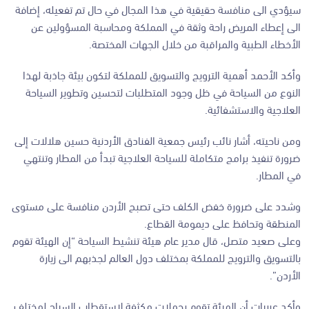
سيؤدي الى منافسة حقيقية في هذا المجال في حال تم تفعيله، إضافة
الى إعطاء المريض راحة وثقة في المملكة ومحاسبة المسؤولين عن
الأخطاء الطبية والمراقبة من خلال الجهات المختصة.
وأكد الأحمد أهمية الترويج والتسويق للمملكة لتكون بيئة جاذبة لهذا
النوع من السياحة في ظل وجود المتطلبات لتحسين وتطوير السياحة
العلاجية والاستشفائية.
ومن ناحيته، أشار نائب رئيس جمعية الفنادق الأردنية حسين هلالات إلى
ضرورة تنفيذ برامج متكاملة للسياحة العلاجية تبدأ من المطار وتنتهي
في المطار.
وشدد على ضرورة خفض الكلف حتى تصبح الأردن منافسة على مستوى
المنطقة وتحافظ على ديمومة القطاع.
وعلى صعيد متصل، قال مدير عام هيئة تنشيط السياحة “إن الهيئة تقوم
بالتسويق والترويج للمملكة بمختلف دول العالم لجذبهم الى زيارة
الأردن”.
وأكد عربيات أن الهيئة تقوم بحملات مكثفة لاستقطاب السياح لمختلف