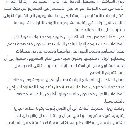
ويرى الساكت أن مستقبل الريادية في الأردن “مبشر جدا”، إلا أنه أكد أن
الأهم في هذه المرحلة هو ما قبل الاستثمار في المشاريع من حيث دعم
أفكار أصحاب الأفكار بحيث يستطيعون بدأ مشاريعهم لأن الخطوة الأولى
بالنسبة لمن يرغب في إقامة مشاريع هو التوجه للبنوك التجارية بما
سيترتب على ذلك فوائد عالية.
وفي هذا الخصوص دعا الساكت إلى ضرورة وجود بنوك تنموية لكل
القطاعات بحيث يتوجه إليها الريادي الشاب بحيث تكون متخصصة بدعم
هذه المشاريع وتقدم العون في دراستها وتقديم قروض بضمانات
يستطيع الريادي تقديمها وتكون مبينة على نجاح المشروع، مشيرا إلى أن
هذه المشاريع مجرد أن استطاعت إثبات نجاحها ستلقى العديد من
المستثمرين الناجحين.
وقال الساكت إن المشايع الريادية يجب أن تكون متنوعة وفي قطاعات
متعددة لا تنحصر في قطاعات معينة مثل تكنولوجيا المعلومات، إذ إن
القطاعات الأخرى قد تكون كلف تمويلها أكثر من تلك المتخصصة
بالتكنولوجيا.
وكانت رؤية التحديث أشارت إلى أن الأردن يُعرف بكونه علامة تجارية
إقليمية قوية مشهودا لهـا فـي مجـال ريادة الأعمـال والإبـداع، لمـا
يشتمل عليـه مـن إمكانات غير مستغلة، مـع قـاعـدة متينة من المواهب