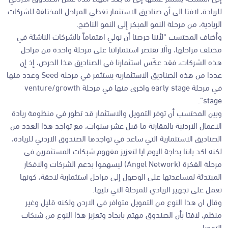
للريادة، لافتا الى أن صناديق الاستثمار تغطي المراحل المختلفة للشركات
الريادية، من مرحلة النمو المبكر إلى النمو الناضج.
وأضاف المحتسب “لأننا حرصنا أن نولي اهتماماً بالشركات الناشئة في
مختلف مراحلها، وألا تقتصر استثماراتنا على مرحلة واحدة من مراحل
هذه الشركات، فقد عكَس استثمارنا في الصناديق هذا الحرص، إذ إن
عددا من هذه الصناديق الاستثمارية يستثمر في مرحلة Seed وعدد منها
في مرحلة early stage واخرى منها في مرحلة venture/growth
stage”.
وبين المحتسب أن توفر التمويل والاستثمار قد تطور في منظومة ريادة
الاعمال الاردنية بالمقارنة ما قبل عشر سنوات، مع تواجد هذا العدد من
الصناديق الاستثمارية التي ساعد في تواجدها الصندوق الاردني للريادة،
لكنه اكد باننا بحاجة اليوم ايا لتعزيز مفهوم شبكات المستثمرين في
مرحلة الفكرة (Angel Network) ليسهموا بدعم الشركات والافكار
المبتدئة لمساعدتها على الوصول إلى مراحل استثمارية لاحقة، كونها
تعمل على تجهيز الريادي للمرحلة التي تليها.
وقال ان هذا النوع من التمويل متوافر في الاردن ولكنه قليل وغير
منظم، لافتا بأن الصندوق مهتم بايجاد وتعزيز هذا النوع من شبكات
التمويل.