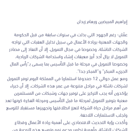
إبراهيم المبيضين ورهام زيدان
عمّان- رغم الجهود التي بذلت في سنوات سابقة من قبل الحكومة
والجهات المعنية بريادة الأعمال في سبيل تذليل العقبات التي تواجه
الشركات الناشئة، وخصوصا في مجال التمويل، إلا أن النفاذ إلى مصادر
التمويل لا يزال أحد أبرز معيقات إنشاء واستدامة الشركات الريادية،
وخصوصا التمويل في مرحلة ما قبل التأسيس بما يسمى بـ”رأس المال
الجريء المبكر” و”المبكر جدا”.
ومع عمل حوالي 12 صندوقا استثماريا في المملكة اليوم توفر التمويل
لشركات ناشئة في مراحل متنوعة من عمر هذه الشركات، إلا أن خبراء
يؤكدون أنه يجب التركيز على توفير جهات وشبكات من المستثمرين
معنية بتوفير التمويل لمرحلة ما قبل التأسيس ومرحلة الفكرة كونها تعد
من أهم مراحل حياة الشركة لتعزز انطلاقتها وتجهيزها مستقبلا للتوسع
ولجلب الاستثمارات اللاحقة.
وأكدت رؤية التحديث الاقتصادي على أهمية ريادة الأعمال وقطاع
الشركات الناشئة، وأهمية تطوير ودعم نمو وتوسع هذه النوعية من