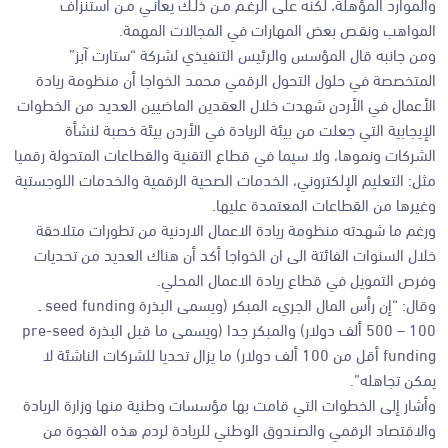
والموارد المؤهلة، لكنه على الرغـم مـن ذلـك يعانـي مـن استنزاف
المواهب ونقـص بعض المهارات في المجالات المهمة.
ومن جانبه قال المؤسس والرئيس التنفيذي لشركة “ستارت آبز”
المتخصصة في حلول التحول الرقمي محمد الخواجا أن منظومة ريادة
الأعمال في الأردن شهدت خلال العقدين الماضيين العديد من الخطوات
الإيجابية التي جعلت من بيئة الريادة في الأردن بيئة خصبة لنشأة
الشركات ونموها، ولا سيما في قطاع التقنية والقطاعات المتحولة رقميا
مثل: التعليم الإلكتروني، الخدمات الصحية الرقمية والخدمات اللوجستية
وغيرها من القطاعات المعتمدة عليها.
ورغم ما شهدته منظومة ريادة الاعمال الاردنية من تطورات متلاحقة
خلال السنوات الفائتة الى ان الخواجا أكد أن هناك العديد من تحديات
وفرص التمويل في قطاع ريادة الاعمال المحلي.
وقال: “إن رأس المال الجريء المبكر (ويسمى البذرة seed funding ـ
100 – 500 ألف دولار) والمبكر جدا (ويسمى ما قبل البذرة pre-seed
funding أقل من 100 ألف دولار) ما يزال تحديا للشركات الناشئة لا
يمكن تجاهله”.
وأشار إلى الخطوات التي قامت بها مؤسسات وطنية منها وزارة الريادة
والاقتصاد الرقمي والصندوق الوطني للريادة لردم هذه الفجوة من