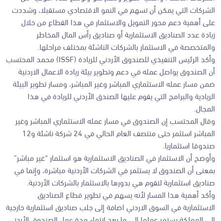
الشركات التي يمكن أن تسهم في النمو الاقتصادي مستقبلا، وشددت
على أهمية دعم محور التمويل والاستثمار في هذا القطاع من خلال
زيادة عدد الصناديق الاستثمارية أو صناديق رأس المال المخاطر
والمتخصصة في الاستثمار بالشركات الناشئة بمختلف مراحلها.
وأكد الرئيس التنفيذي للصندوق الأردني للريادة (ISSF) محمد المحتسب
أن الصندوق يواصل عمله في دعم وتطوير بيئة ريادة الاعمال الاردنية
ضمن مسار عمله الاستثماري المباشر وغير المباشر، ومسار تطوير البيئة
الريادية والبرامج التي يقوم عليها الصندق الأردني للريادة في هذا
المجال.
وقال المحتسب إن الصندوق في مسار عمله الاستثماري المباشر وغير
المباشر استثمر حتى منتصف العام الحالي في 24 شركة ناشئة و12
صندوقا استثماريا.
وأوضح أن الاستثمار في الصناديق الاستثمارية هو استثمار “غير مباشر”
بمعنى أن الصندوق لا يستثمر في الشركات الأردنية مباشرة، وإنما في
صناديق استثمارية لتقوم هي بدورها بالاستثمار بالشركات الأردنية.
وأكد أهمية هذا المسار لأنه يسهم في تطوير قطاع الصناديق
الاستثمارية في السوق الاردني اضافة إلى جلب صناديق استثمارية خارجية
إلى المملكة يستمر عملها إلى ما بعد انتهاء مدة عمل الصندوق الأردني