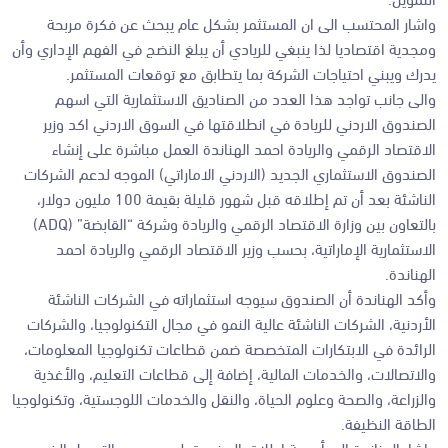
واشار المحتسب الى ان المستثمر بشكل عام يبحث عن فكرة مربحة
ومجدية اقتصاديا لذا ينبغي للريادي أن يبلغ النضج في الفهم الإداري وأن
يدرك ويبني احتياجات الشركة بما يتطابق مع توقعات المستثمر.
والى جانب تواجد هذا العدد من الصناديق الاستثمارية التي اسهم
الصندوق الاردني للريادة في انطلاقتها في السوق الاردني اكد وزير
الاقتصاد الرقمي والريادة احمد الهناندة العمل مباشرة على إنشاء
الصندوق الاستثماري الجديد (الاردني الاماراتي) الموجه لدعم الشركات
الناشئة بعد أن تم إطلاقه قبل شهور قليلة بقيمة 100 مليون دولار،
بالتعاون بين وزارة الاقتصاد الرقمي والريادة وشركة “القابضة” (ADQ)
الاستثمارية الإماراتية، بحسب وزير الاقتصاد الرقمي والريادة احمد
الهناندة.
وأكد الهناندة أن الصندوق سيوجه استثماراته في الشركات الناشئة
الأردنية، الشركات الناشئة عالية النمو في مجال التكنولوجيا، والشركات
الرائدة في الابتكارات المتخصصة ضمن قطاعات تكنولوجيا المعلومات،
والاتصالات، والخدمات المالية، إضافة إلى قطاعات التعليم، والأغذية
والزراعة، والصحة وعلوم الحياة، والنقل والخدمات اللوجستية، وتكنولوجيا
الطاقة النظيفة.
واشار الهناندة الى أهمية إطلاق الصندوق لدعم محور التمويل الذي ورد